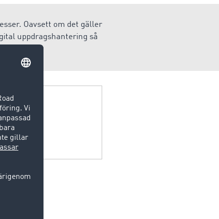
esser. Oavsett om det gäller
digital uppdragshantering så
ts.
det.