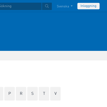
Inloggning
Svenska
P
R
S
T
V