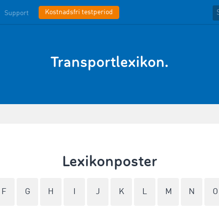
Kostnadsfri testperiod
Support
Transportlexikon.
Lexikonposter
F
G
H
I
J
K
L
M
N
O