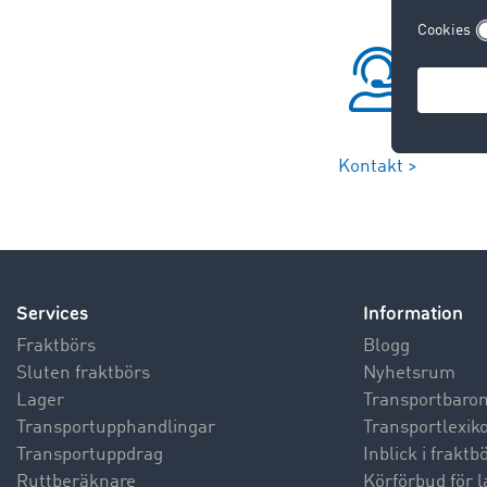
Kontakt >
Services
Information
Fraktbörs
Blogg
Sluten fraktbörs
Nyhetsrum
Lager
Transportbaro
Transportupphandlingar
Transportlexik
Transportuppdrag
Inblick i frakt
Ruttberäknare
Körförbud för l