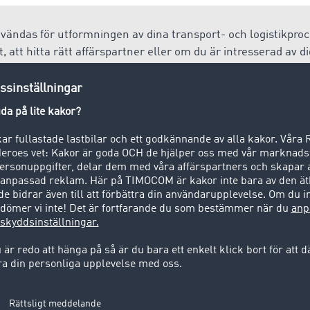
vändas för utformningen av dina transport- och logistikproc
 att hitta rätt affärspartner eller om du är intresserad av 
ttar du en passande applikation på
TIMOCOM:s marknadspla
ng av varor och/eller tjänster över statsgränserna till utlan