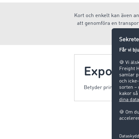
Kort och enkelt kan även an
att genomföra en transport,
hi
Export
Betyder primärt överföri