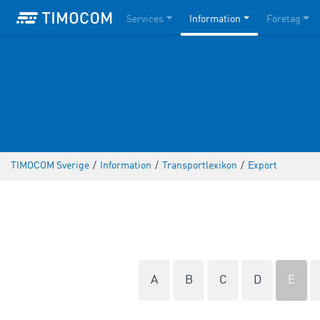
Services
Information
Företag
TIMOCOM Sverige
/
Information
/
Transportlexikon
/
Export
A
B
C
D
E