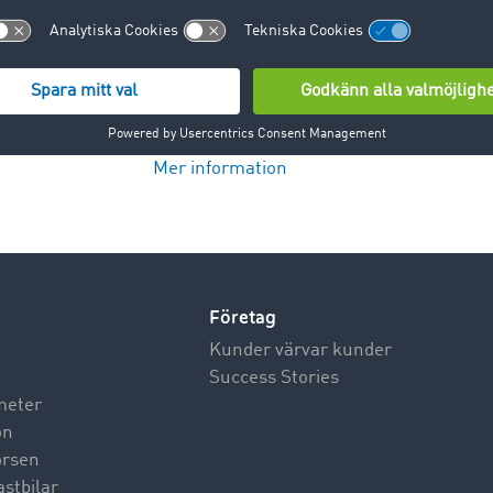
Mer information
Företag
Kunder värvar kunder
Success Stories
meter
on
börsen
astbilar