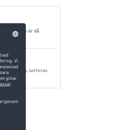
sningsplatsen är då
mmar samlas, sorteras