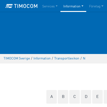
Services
Information
Företag
TIMOCOM Sverige
/
Information
/
Transportlexikon
/
N
A
B
C
D
E