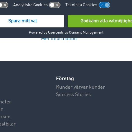
Mer information
Företag
Kunder värvar kunder
Success Stories
meter
on
börsen
astbilar