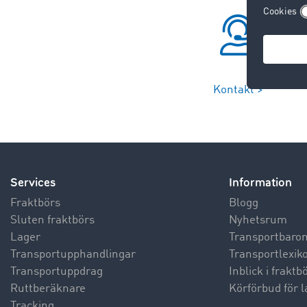
Kontakt >
Services
Information
Fraktbörs
Blogg
Sluten fraktbörs
Nyhetsrum
Lager
Transportbaro
Transportupphandlingar
Transportlexik
Transportuppdrag
Inblick i frakt
Ruttberäknare
Körförbud för l
Tracking