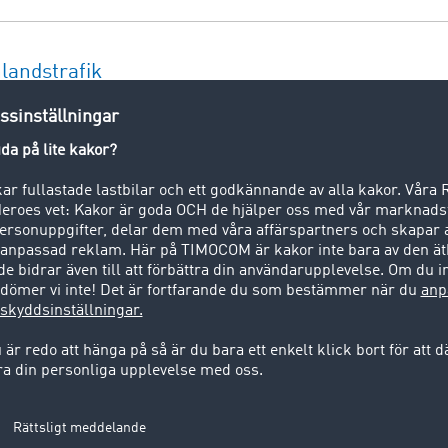
nlandstrafik
porteras godset endast inom ett lands gränser, last- och los
 land.
t är ett nav/ hub en central omlastningsplats där varuströ
regioner och skickas ut igen i alla riktningar.