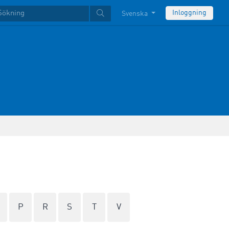
Inloggning
Svenska
P
R
S
T
V