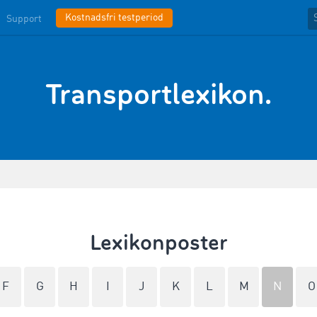
Kostnadsfri testperiod
Support
Transportlexikon.
Lexikonposter
F
G
H
I
J
K
L
M
N
O