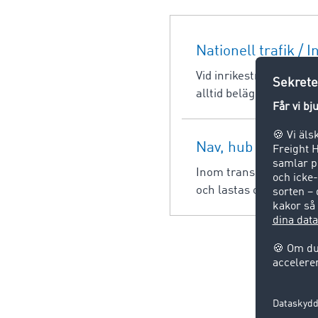
Nationell trafik / I
Vid inrikestrafik trans
alltid belägna i samma
Nav, hub
Inom transportväsende
och lastas om efter mål