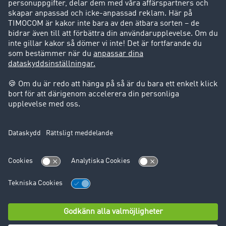
Success Stories
Support
Support
Juridiskt
Företagsinformation
Användarvillkor
Dataskydd
Cookie-Einstellungen