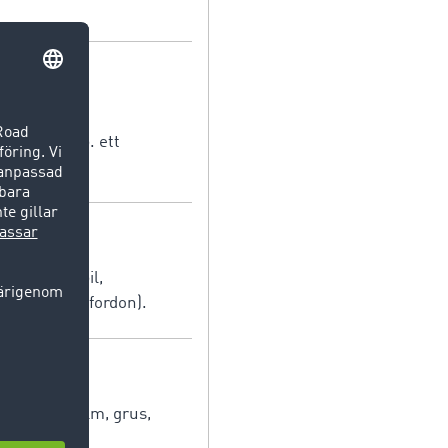
fordran resp. ett
onbil, lastbil,
biltransportfordon).
ål, kol, malm, grus,