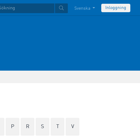
Inloggning
Svenska
P
R
S
T
V