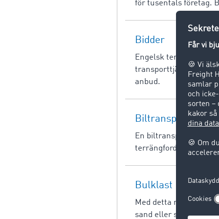
för tusentals företag.
Bidder
Engelsk term för anbu
transporttjänsteleveran
anbud.
Biltransport
En biltransport eller f
terrängfordon eller skå
Bulklast
Med detta menas tippba
sand eller sten.