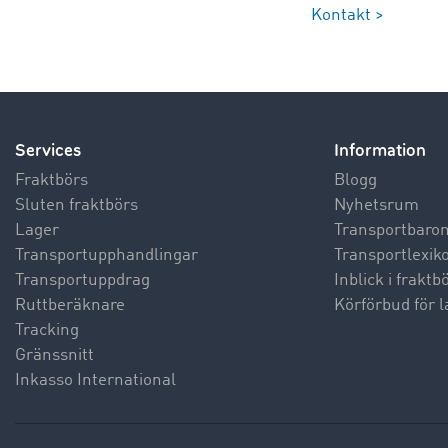
Kontakt >
Services
Information
Fraktbörs
Blogg
Sluten fraktbörs
Nyhetsrum
Lager
Transportbaro
Transportupphandlingar
Transportlexik
Transportuppdrag
Inblick i frakt
Ruttberäknare
Körförbud för l
Tracking
Gränssnitt
Inkasso International