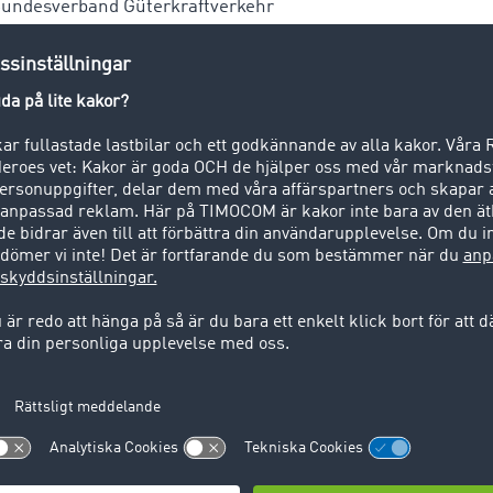
 Bundesverband Güterkraftverkehr
dsgivare. I anbudsinfordringsplattformen TCeBid® finns
törer (speditörer eller fraktförare), som lägger en anbudsin
ordonstransport innebär transport av ett fordon som t.ex. pers
pbil som transporteras på en lastbil med särskild släpvagn (
rt gods, dvs. styckegods eller kornigt gods som t.ex. spannm