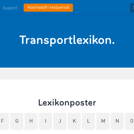
Kostnadsfri testperiod
Support
Transportlexikon.
Lexikonposter
F
G
H
I
J
K
L
M
N
O