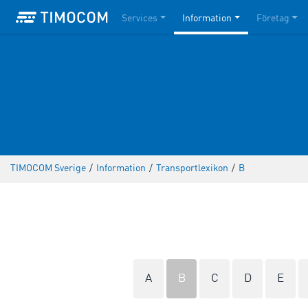
Services
Information
Företag
TIMOCOM Sverige
/
Information
/
Transportlexikon
/
B
A
B
C
D
E