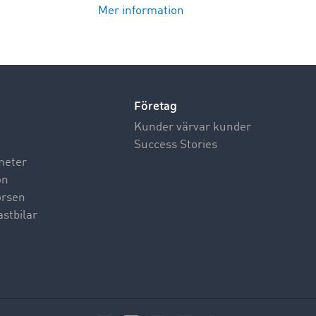
Mer information
Företag
Kunder värvar kunder
Success Stories
meter
on
börsen
astbilar