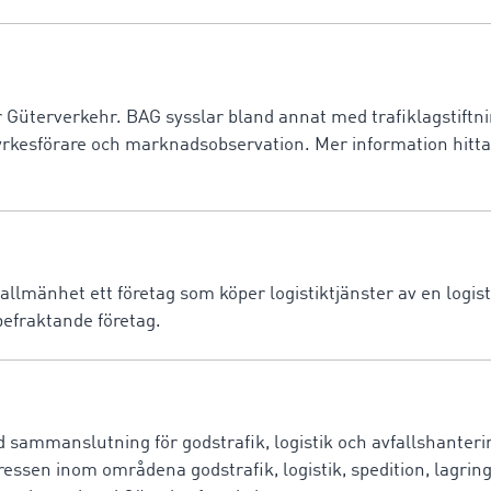
 Güterverkehr. BAG sysslar bland annat med trafiklagstiftni
, yrkesförare och marknadsobservation. Mer information hitta
allmänhet ett företag som köper logistiktjänster av en logist
befraktande företag.
 sammanslutning för godstrafik, logistik och avfallshanteri
ressen inom områdena godstrafik, logistik, spedition, lagrin