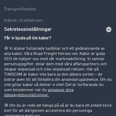
Transportlexikon
Inblick i fraktbörsen
Körförbud för lastbilar
Företag
Kunder värvar kunder
Success Stories
Support
Support
Juridiskt