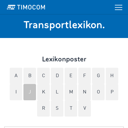
Transportlexikon.
Lexikonposter
A
B
C
D
E
F
G
H
I
J
K
L
M
N
O
P
R
S
T
V