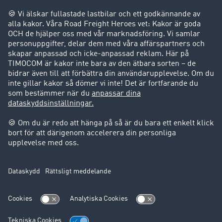
Företag
Kunder värvar kunder
Success Stories
Support
Support
Juridiskt
Företagsinformation
Användarvillkor
Dataskydd
Cookie-Einstellungen