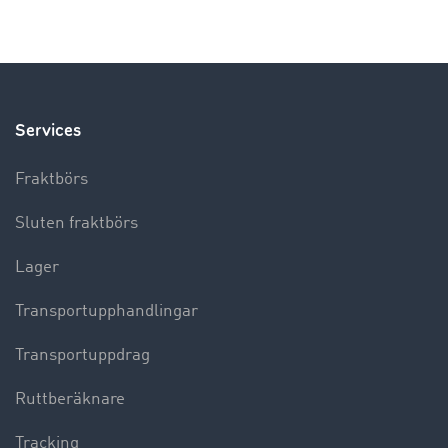
Services
Fraktbörs
Sluten fraktbörs
Lager
Transportupphandlingar
Transportuppdrag
Ruttberäknare
Tracking