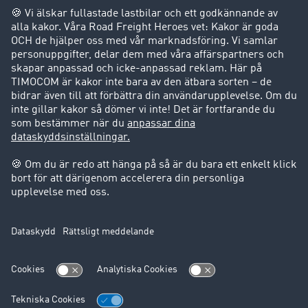
Företag
Kunder värvar kunder
Success Stories
Support
Support
Juridiskt
Företagsinformation
Användarvillkor
Dataskydd
Cookie-Einstellungen