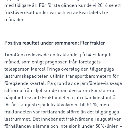
med tidigare år. För första gången kunde vi 2016 se ett
fraktöverskott under var och en av kvartalets tre
månader.
Positiva resultat under sommaren: Fler frakter
TimoCom redovisade en fraktandel på 54 % för juli
månad, som enligt prognosen från företagets
talesperson Marcel Frings översteg den tillgängliga
lastrumskapaciteten utifrån transportbarometern för
föregående kvartal. På grund av de jämförelsevis svaga
siffrorna från i fjol kunde man dessutom konstatera
något intressant: Fraktandelen i juli ökar konstant år
för år. I augusti sjönk fraktvolymen till 51 %, men
fraktandelen var fortfarande större än det tillgängliga
lastrummet. Det innebär att fraktvärdena i augusti var
förhållandevis jämna och inte sjönk under 50%-linjen –