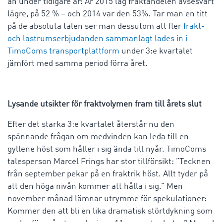
än under tidigare år: År 2015 låg fraktandelen avsesvärt
lägre, på 52 % – och 2014 var den 53%. Tar man en titt
på de absoluta talen ser man dessutom att fler
frakt-
och lastrumserbjudanden sammanlagt lades in i
TimoComs transportplattform
under 3:e kvartalet
jämfört med samma period förra året.
Lysande utsikter för fraktvolymen fram till årets slut
Efter det starka 3:e kvartalet återstår nu den
spännande frågan om medvinden kan leda till en
gyllene höst som håller i sig ända till nyår. TimoComs
talesperson Marcel Frings har stor tillförsikt: ”Tecknen
från september pekar på en fraktrik höst. Allt tyder på
att den höga nivån kommer att hålla i sig.” Men
november månad lämnar utrymme för spekulationer:
Kommer den att bli en lika dramatisk störtdykning som