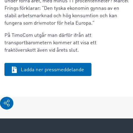
under förra året, med minus 11 procentenheter? Marcel
Frings förklarar: ”Den tyska ekonomin gynnas av en
stabil arbetsmarknad och hög konsumtion och kan
fungera som drivmotor för hela Europa.”
På TimoCom utgår man därför ifrån att
transportbarometern kommer att visa ett
fraktöverskott även vid årets slut.
Ladda ner pressmeddelande