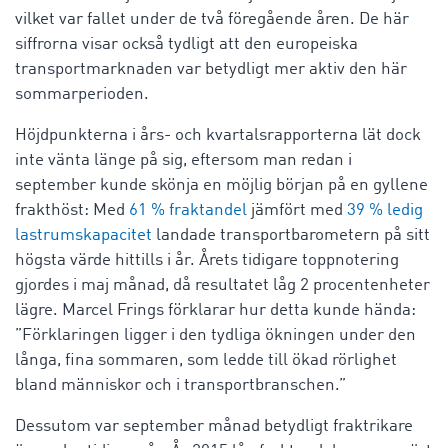
vilket var fallet under de två föregående åren. De här
siffrorna visar också tydligt att den europeiska
transportmarknaden var betydligt mer aktiv den här
sommarperioden.
Höjdpunkterna i års- och kvartalsrapporterna lät dock
inte vänta länge på sig, eftersom man redan i
september kunde skönja en möjlig början på en gyllene
frakthöst: Med
61 % fraktandel
jämfört med
39 % ledig
lastrumskapacitet
landade transportbarometern på sitt
högsta värde hittills i år. Årets tidigare toppnotering
gjordes i maj månad, då resultatet låg 2 procentenheter
lägre. Marcel Frings förklarar hur detta kunde hända:
”Förklaringen ligger i den tydliga ökningen under den
långa, fina sommaren, som ledde till ökad rörlighet
bland människor och i transportbranschen.”
Dessutom var september månad betydligt fraktrikare