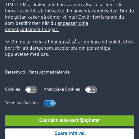
Success Stories
Support
Support
Juridiskt
Företagsinformation
Användarvillkor
Dataskydd
Cookie-Einstellungen
© TIMOCOM GmbH 2024. Alla rättigheter förbehålles