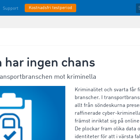
Kostnadsfri testperiod
Support
 har ingen chans
transportbranschen mot kriminella
Kriminalitet och svarta får f
branscher. I transportbran
allt från söndeskurna presen
raffinerade cyber-kriminell
främst inriktat sig på onli
De plockar fram olika data o
identiteter för att i värsta fa