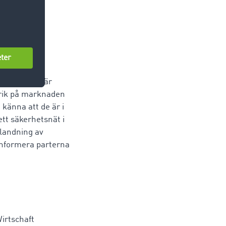
 och
Lika viktigt är
srik på marknaden
 känna att de är i
tt säkerhetsnät i
blandning av
informera parterna
irtschaft