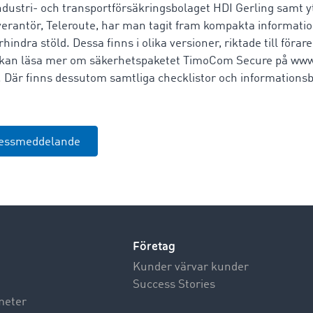
dustri- och transportförsäkringsbolaget HDI Gerling samt yt
verantör, Teleroute, har man tagit fram kompakta informati
örhindra stöld. Dessa finns i olika versioner, riktade till föra
u kan läsa mer om säkerhetspaketet TimoCom Secure på ww
. Där finns dessutom samtliga checklistor och informationsb
ressmeddelande
Företag
Kunder värvar kunder
Success Stories
meter