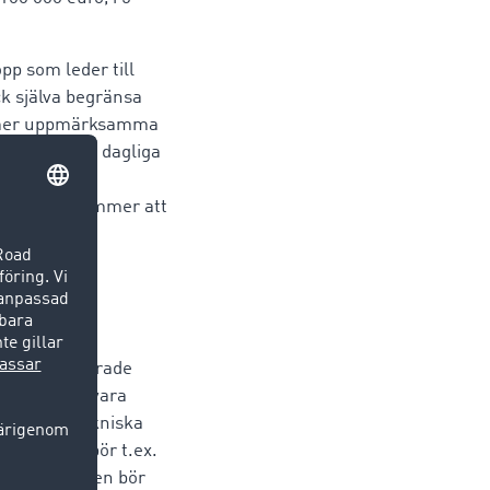
pp som leder till
ck själva begränsa
na mer uppmärksamma
 beslut i det dagliga
aliteten i
rtmängden kommer att
fta organiserade
för bör man vara
nda sina tekniska
elser. Man bör t.ex.
ng transporten bör