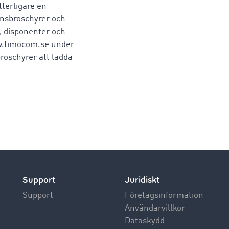
terligare en
onsbroschyrer och
re, disponenter och
w.timocom.se under
roschyrer att ladda
Support
Juridiskt
Support
Företagsinformation
Användarvillkor
Dataskydd