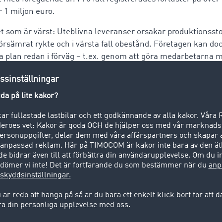
r 1 miljon euro.
t som är värst: Uteblivna leveranser orsakar produktionssto
rsämrat rykte och i värsta fall obestånd. Företagen kan do
la plan redan i förväg – t.ex. genom att göra medarbetar
otstrategier. Säkerhetspaketet ska vara fast förankrat i alla
ökning av väggodstrafiken kan man förvänta att även krimin
t öka. Tyska transportministeriet utgår från att transpo
rmed med 3,5 miljarder ton fram till 2025.
skedjorna, åtgärda svaga punkter
ämst var enskilda gärningsmän som verkade hittar man idag o
trollas fram och seriösa företags identiteter missbrukas. Där
 man ger åtkomst till känsliga data. Disponenter kan anvä
möjligheter för att stödja förare och motarbeta sådana händ
a avställnings- och parkeringplatser för rutten. Detaljer kri