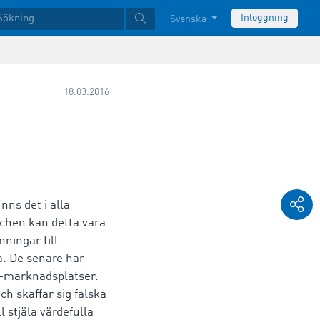
Inloggning
Svenska
18.03.2016
inns det i alla
schen kan detta vara
ningar till
a. De senare har
ne-marknadsplatser.
ch skaffar sig falska
ll stjäla värdefulla