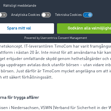
ytas mellan föraren, ledningscentralen och chefen.
knas helhetstänk och affärsmässig noggrannhet
äller för arbetet med online-plattformar. Teknisk stabilitet
cker inte som kvalitetsfaktorer för val av en transportbörs. 
hetskoncept. IT-leverantören TimoCom har varit framgång
ttform i nästan 20 år. Inte minst för att användarna här kan
get erbjuder omfattande skydd genom helhetsåtgärder och e
liga uppdragen avtalas dock utanför börsen – utan vidare in
r börsen. Just därför är TimoCom mycket angelägna om att 
h ett säkert förhållningssätt.
rna för trygga affärer
isen i Niedersachsen, VSWN (Verband für Sicherheit in der W