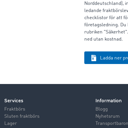
Norddeutschland), in
ledande fraktbörsle
checklistor för att f
företagsledning. D
rubriken "Säkerhet"
ned utan kostnad.
Ladda ner p
Services
Information
Fraktbörs
Blogg
Sluten fraktbörs
Nyhetsrum
Lager
Transportbaro