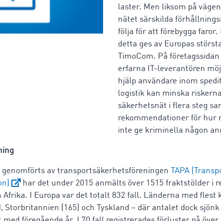
laster. Men liksom på vägen
nätet särskilda förhållning
följa för att förebygga faror
detta ges av Europas störst
TimoCom. På företagssidan
erfarna IT-leverantören mö
hjälp användare inom spedit
logistik kan minska riskerna
säkerhetsnät i flera steg s
rekommendationer för hur 
inte ge kriminella någon a
ning
m genomförts av transportsäkerhetsföreningen
TAPA (Transpo
on)
har det under 2015 anmälts över 1515 fraktstölder i 
Afrika. I Europa var det totalt 832 fall. Länderna med flest 
 Storbritannien (165) och Tyskland – där antalet dock sjönk f
med föregående år. I 70 fall registrerades förluster på över 