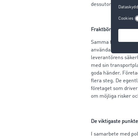
dessutom endast utb
Fraktbörser: Här rä
Samma försiktighet g
användarvänlighet rä
leverantörens säker
med sin transportpla
goda händer. Företa
flera steg. De egent
företaget som drive
om möjliga risker oc
De viktigaste punkte
I samarbete med pol