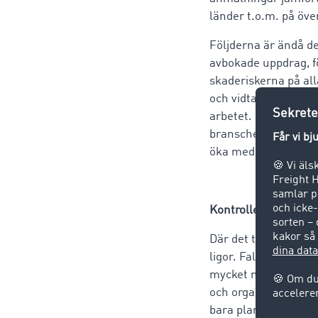
länder t.o.m. på öve
Följderna är ändå de
avbokade uppdrag, fö
skaderiskerna på al
och vidta praktiska m
arbetet. För med en 
branschen kommer at
öka med 27 % och dä
Kontrollera leveran
Där det tidigare fr
ligor. Falska bolag 
mycket noga med vem
och organisatoriska 
bara planera in säkr