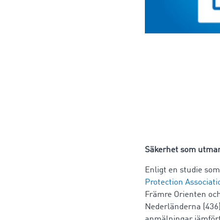
Säkerhet som utma
Enligt en studie so
Protection Associati
Främre Orienten och 
Nederländerna (436),
anmälningar jämfört 