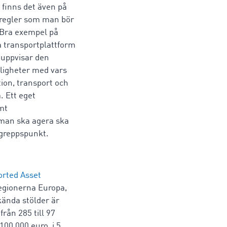
 finns det även på
sregler som man bör
. Bra exempel på
a transportplattform
 uppvisar den
jligheter med vars
ion, transport och
. Ett eget
amt
man ska agera ska
ngreppspunkt.
rted Asset
regionerna Europa,
kända stölder är
rån 285 till 97
100 000 euro, i 5