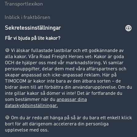
Transportlexikon
Inblick i fraktbörsen
Körförbud för lastbilar
Företag
Kunder värvar kunder
Success Stories
Support
Support
Juridiskt
Företagsinformation