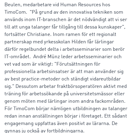
Beulen, medarbetare vid Human Resources hos
TimoCom. "På grund av den innovativa tekniken som
används inom IT-branschen är det nödvändigt att vi ser
till att unga talanger får tillgång till dessa kunskaper",
fortsätter Christiane. Inom ramen för ett regionalt
partnerskap med yrkesskolan Hilden får lärlingar
därför regelbundet delta i arbetsseminarier som berör
IT-området. André Münz leder arbetsseminarier och
vet vad som är viktigt: "Förutsättningen för
professionella arbetsinsatser är att man använder sig
av best practice-metoder och ständigt vidareutbildar
sig." Dessutom arbetar fraktbörsoperatören aktivt med
träning för arbetssökande på universitetsmässor eller
genom möten med lärlingar inom andra fackområden.
För TimoCom börjar nämligen utbildningen av talanger
redan innan anställningen börjar i företaget. Ett sådant
engagemang uppfattas även positivt av lärarna. De
gynnas ju också av fortbildningarna.