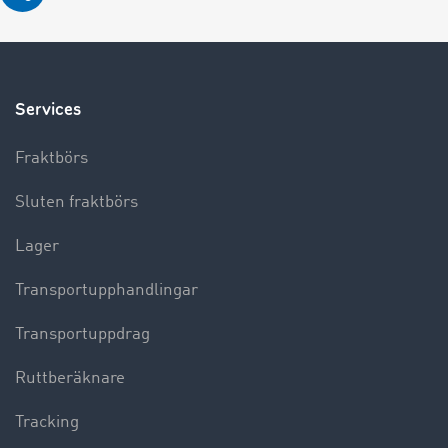
Services
Fraktbörs
Sluten fraktbörs
Lager
Transportupphandlingar
Transportuppdrag
Ruttberäknare
Tracking