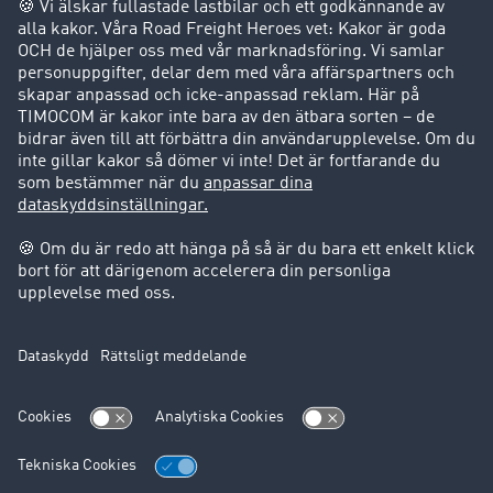
Företag
Kunder värvar kunder
Success Stories
Support
Support
Juridiskt
Företagsinformation
Användarvillkor
Dataskydd
Cookie-Einstellungen