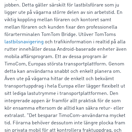
jobben. Detta gäller särskilt för lastbilsförare som ju
ligger ute på vägarna större delen av sin arbetstid. En
viktig koppling mellan föraren och kontoret samt
mellan föraren och kunden fixar den professionella
förarterminalen TomTom Bridge. Utöver TomToms
lastbilsnavigering
och trafikinformation i realtid på alla
rutter innehåller dessa Android-baserade enheter även
mobila affärsprogram. Ett av dessa program är
TimoCom, Europas största transportplattform. Genom
detta kan användarna snabbt och enkelt planera om.
Även ute på vägarna hittar de enkelt och bekvämt
transportuppdrag i hela Europa eller lägger flexibelt ut
sitt lediga lastutrymme i transportplattformen. Den
integrerade appen är framför allt praktisk för de som
kör ensamma eftersom de alltid kan säkra retur- eller
extralast. "Det besparar TimoCom-användarna mycket
tid. Förarna behöver dessutom inte längre plocka fram
sin privata mobil för att kontrollera fraktuppdrag, och