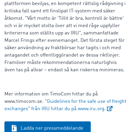
plattformen beviljas, en kompetent rättslig rådgivning i
kritiska fall samt ett finslipat IT-system med säker
åtkomst. "Vårt motto är 'Tillit är bra, kontroll är bättre'
och vi är mycket stolta över att vi med råge uppfyller
kriterierna som ställts upp av IRU", sammanfattade
Marcel Frings efter evenemanget. Det första steget för
säker användning av fraktbörsar har tagits i och med
antagandet och offentliggörandet av dessa riktlinjer.
Framöver måste rekommendationerna naturligtvis
även tas på allvar – endast så kan riskerna minimeras.
Mer information om TimoCom hittar du på
www.timocom.se.
"Guidelines for the safe use of freight
exchanges" från IRU hittar du på www.iru.org.
Ladda ner pressmeddelande