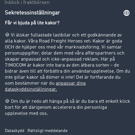
Inblick i fraktbörsen
Körförbud för lastbilar
Företag
Kunder värvar kunder
Success Stories
Support
Support
Juridiskt
Företagsinformation
Användarvillkor