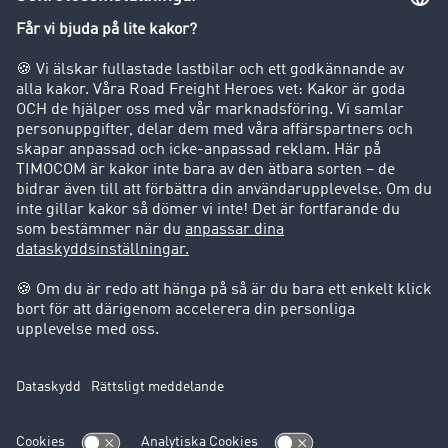
Nyhetsrum
Transportbarometer
Transportlexikon
Inblick i fraktbörsen
Körförbud för lastbilar
Företag
Kunder värvar kunder
Success Stories
Support