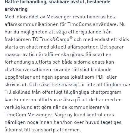
Bättre förhandling, snabbare avslut, bestående
arkivering
Med införandet av Messenger revolutioneras hela
affärskommunikationen för TimoComs användare. Nu
har du möjligheten att välja ett erbjudande från
®
fraktbörsen TC Truck&Cargo
och med endast ett klick
starta en chatt med aktuell affärspartner. Det sparar
massor av tid när affärer ska göras. Så snart en
förhandling slutförts och båda sidorna enats kan
chattkonversationen rörande rättsligt bindande
uppgörelser antingen sparas lokalt som PDF eller
skrivas ut. Och säkerhetsmässigt är inte att förglömma:
Till skillnad från offentligt tillgängliga chattprogram
kan kunderna alltid vara säkra på att de har med en
verklig kund att göra när de kommunicerar via
TimoCom Messenger. Varje ny kund kontrolleras
nämligen noga innan han/hon över huvud taget ges
åtkomst till transportplattformen.