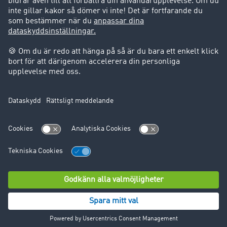
Support
Support
Juridiskt
Företagsinformation
Användarvillkor
Dataskydd
Cookie-Einstellungen
© TIMOCOM GmbH 2024. Alla rättigheter förbehålles