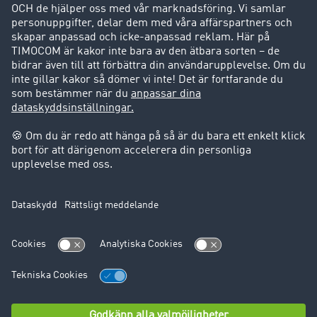
Kunder värvar kunder
Success Stories
Support
Support
Juridiskt
Företagsinformation
Användarvillkor
Dataskydd
Cookie-Einstellungen