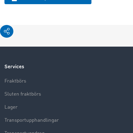
Services
Fraktbörs
Sluten fraktbörs
Lager
Transportupphandlingar