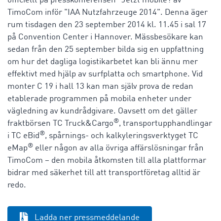
officiellt på presskonferensen "Jetzt mobile? av
TimoCom inför "IAA Nutzfahrzeuge 2014". Denna äger
rum tisdagen den 23 september 2014 kl. 11.45 i sal 17
på Convention Center i Hannover. Mässbesökare kan
sedan från den 25 september bilda sig en uppfattning
om hur det dagliga logistikarbetet kan bli ännu mer
effektivt med hjälp av surfplatta och smartphone. Vid
monter C 19 i hall 13 kan man själv prova de redan
etablerade programmen på mobila enheter under
vägledning av kundrådgivare. Oavsett om det gäller
®
fraktbörsen TC Truck&Cargo
, transportupphandlingar
®
i TC eBid
, spårnings- och kalkyleringsverktyget TC
®
eMap
eller någon av alla övriga affärslösningar från
TimoCom – den mobila åtkomsten till alla plattformar
bidrar med säkerhet till att transportföretag alltid är
redo.
Ladda ner pressmeddelande