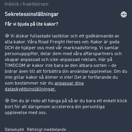
Inblick i fraktbörsen
Körförbud för lastbilar
Företag
Kunder värvar kunder
Success Stories
Support
Support
Juridiskt
Företagsinformation
Användarvillkor