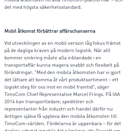
mobila åtkomsten till alla TimoCom-plattformar – och
det med högsta säkerhetsstandard.
Mobil åtkomst förbättrar affärschanserna
Vid utvecklingen av en mobil version låg fokus främst
på de dagliga kraven på modern logistik. När allt
kommer omkring måste alla inblandade i en
transportaffär kunna reagera snabbt och flexibelt på
förändringar. "Med den mobila åtkomsten har vi gjort
det lättare att komma åt vårt produktsortiment – ett
logiskt steg för oss mot en mobil framtid", säger
TimoCom Chief Representative Marcel Frings. På IAA
2014 kan transportledare, speditörer och
representanter från industri och handel därför nu
äntligen själva få uppleva den mobila åtkomsten till
TimoCom-världen. Fördelarna är uppenbara – för det