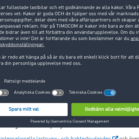
on som ny rutin
 har för längesedan blivit en motor i transportvärlden”, sä
Gunnar Gburek, inför den ledande mässan för mobilitet, t
i den logistiska processkedjan är digitaliserade idag – från 
nde av fraktföljesedeln. ”Vi arbetar med nästa utvecklingsste
idens logistikvardag när den digitala transformationen inte lä
rutin”, säger Gburek.
efter starten för IT-företaget från Erkrath som gjorde sig kä
utvecklats till systemleverantör för digital styrning och h
er. ”Vi både banar väg för och ledsagar företag som tills
eterna med digitalisering på ett intelligent, enkelt och säkert 
- och godsströmmar på nytt sätt
 internationella lastrums- och frakterbjudanden
och över