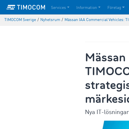
Services
Information
Företag
TIMOCOM Sverige
/
Nyhetsrum
/
Mässan IAA Commercial Vehicles: TI
Mässan 
TIMOCOM
strategi
märkesi
Nya IT-lösningar