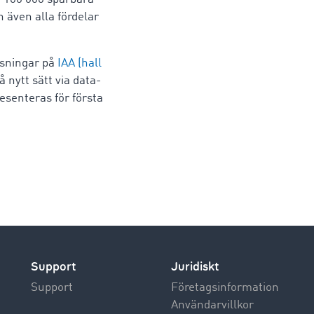
n även alla fördelar
ösningar på
IAA (hall
 nytt sätt via data-
esenteras för första
Support
Juridiskt
Support
Företagsinformation
Användarvillkor