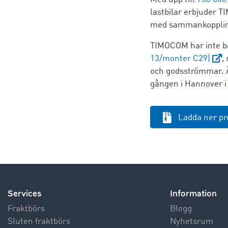
lastbilar erbjuder T
med sammankoppling
TIMOCOM har inte ba
13/monter C29)
,
och godsströmmar. Äv
gången i Hannover i
Ladda ner p
Services
Information
Fraktbörs
Blogg
Sluten fraktbörs
Nyhetsrum