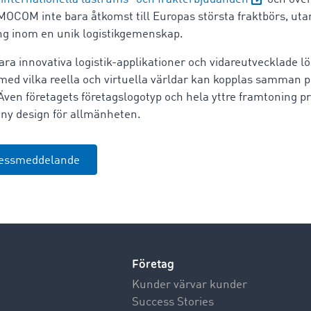
IMOCOM inte bara åtkomst till Europas största fraktbörs, uta
 inom en unik logistikgemenskap.
ra innovativa logistik-applikationer och vidareutvecklade l
 med vilka reella och virtuella världar kan kopplas samman på
en företagets företagslogotyp och hela yttre framtoning pr
 ny design för allmänheten.
ressmeddelande
Företag
Kunder värvar kunder
Success Stories