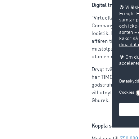
Digital transformati
”Virtuella lösningar
Company Spokesman, 
logistik. Många steg 
affären till utfärda
milstolpar för framt
utan en ny naturlig 
Drygt två årtionden 
har TIMOCOM alltmer 
godstrafiktransport
vill utnyttja möjligh
Gburek.
Koppla samman data
Med upp till
750 000