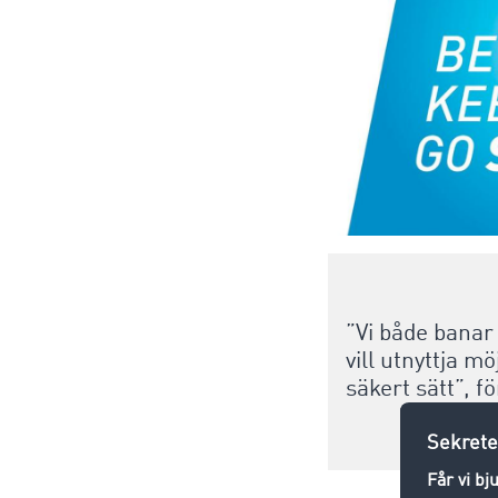
”Vi både bana
vill utnyttja m
säkert sätt”,