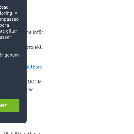
ger TIMOCOM
ransport och
förberedelserna inför
g och skapar
ngre är ett projekt,
nt med sin
fraktbörs
antering av
ammans med TIMOCOM
sätt”, förklarar
 100 000 spårbara