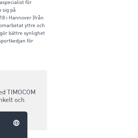
specialist för
 sig på
18 i Hannover (från
omarbetat yttre och
gör bättre synlighet
portkedjan för
 med TIMOCOM
enkelt och