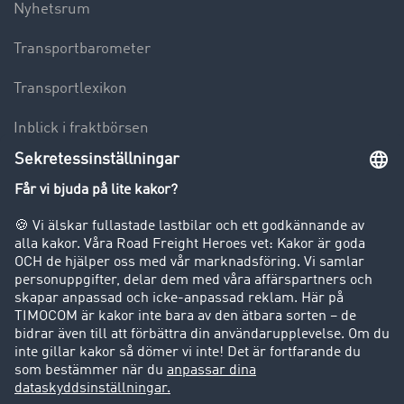
Nyhetsrum
Transportbarometer
Transportlexikon
Inblick i fraktbörsen
Körförbud för lastbilar
Företag
Kunder värvar kunder
Success Stories
Support
Support