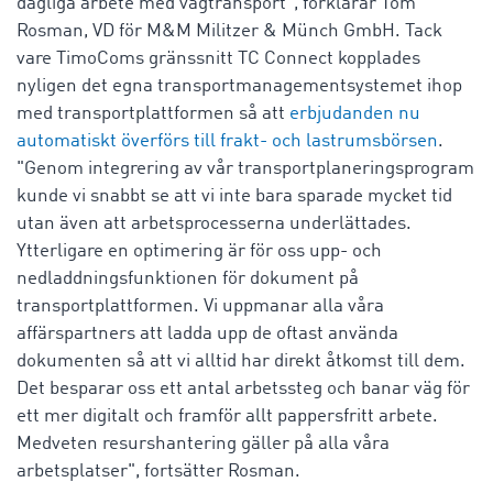
dagliga arbete med vägtransport", förklarar Tom
Rosman, VD för M&M Militzer & Münch GmbH. Tack
vare TimoComs gränssnitt TC Connect kopplades
nyligen det egna transportmanagementsystemet ihop
med transportplattformen så att
erbjudanden nu
automatiskt överförs till frakt- och lastrumsbörsen
.
"Genom integrering av vår transportplaneringsprogram
kunde vi snabbt se att vi inte bara sparade mycket tid
utan även att arbetsprocesserna underlättades.
Ytterligare en optimering är för oss upp- och
nedladdningsfunktionen för dokument på
transportplattformen. Vi uppmanar alla våra
affärspartners att ladda upp de oftast använda
dokumenten så att vi alltid har direkt åtkomst till dem.
Det besparar oss ett antal arbetssteg och banar väg för
ett mer digitalt och framför allt pappersfritt arbete.
Medveten resurshantering gäller på alla våra
arbetsplatser", fortsätter Rosman.