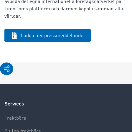
avbilda det egna internationella företagsnätverket på
TimoComs plattform och därmed koppla samman alla
världar.
Ladda ner pressmeddelande
Services
Fraktbörs
Sluten fraktbörs