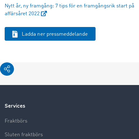
Nytt år, ny framgång: 7 tips för en framgångsrik start på
affärsåret 2022
Ladda ner pressmeddelande
Services
Fraktbörs
Sluten fraktbörs