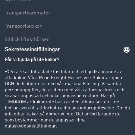
Transportbarometer
Transportlexikon
Inblick i fraktbörsen
Körförbud för lastbilar
Företag
Kunder värvar kunder
Success Stories
Support
Support