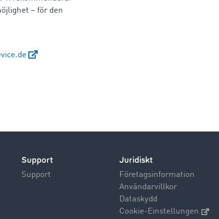
öjlighet – för den
vice.de
Support
Juridiskt
Support
Företagsinformation
Användarvillkor
Dataskydd
Cookie-Einstellungen