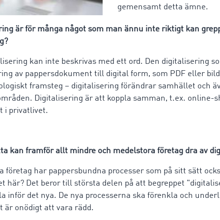
gemensamt detta ämne.
ring är för många något som man ännu inte riktigt kan grep
ng?
lisering kan inte beskrivas med ett ord. Den digitalisering s
ing av pappersdokument till digital form, som PDF eller bild.
nologiskt framsteg – digitalisering förändrar samhället och ä
 områden. Digitalisering är att koppla samman, t.ex. online-s
 i privatlivet.
a kan framför allt mindre och medelstora företag dra av dig
företag har pappersbundna processer som på sitt sätt ocks
t här? Det beror till största delen på att begreppet "digitalis
la inför det nya. De nya processerna ska förenkla och underl
 är onödigt att vara rädd.