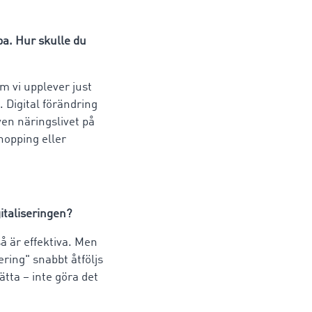
pa. Hur skulle du
om vi upplever just
 Digital förändring
ven näringslivet på
hopping eller
italiseringen?
å är effektiva. Men
ering" snabbt åtföljs
ätta – inte göra det