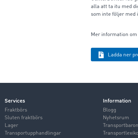
alla att ta itu med 
som inte följer med
Mer information om
Ladda ner p
Services
Information
Fraktbörs
Blogg
Sluten fraktbörs
Nyhetsrum
Lager
Transportbaro
Transportupphandlingar
Transportlexik