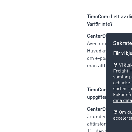
TimoCom: I ett av di
Varför inte?
CenterDevice:
Det fi
Även om jag lyckas 
Huvudkriteriet är d
om e-postmeddelanden
man alltså satsa på 
TimoCom: Apropå data
uppgifter eller data. 
CenterDevice:
Den ty
är underkastade ett 
affärsförbindelser f
11 i den tyska datas