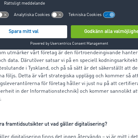
företag utformat vad gäller säkerhet och hur skiljer sig Ce
örer?
m utmärker vårt företag är den förtroendeingivande hanter
h data. Därutöver satsar vi på en speciell kodningsarkitek
eslutande i Tyskland, och på så sätt är det säkerställt att d
na följs. Detta är vårt strategiska upplägg och kommer så att
sleverantörerna för företag håller vi just nu på att certifier
rheit in der Informationstechnik) och kommer sannolikt att 
.
 framtidsutsikter ut vad gäller digitalisering?
ller digitalisering finns det ingen återvändo – vi är mitt i 