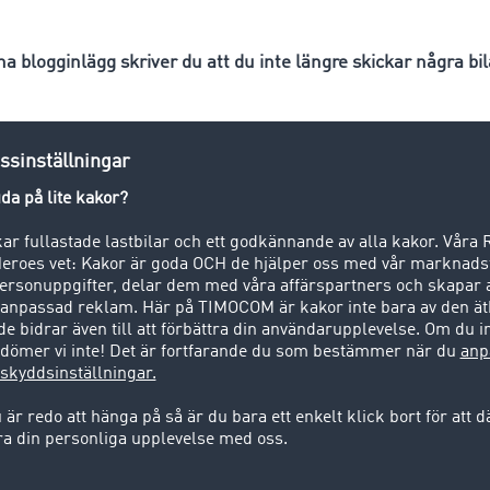
na blogginlägg skriver du att du inte längre skickar några bil
nns många orsaker till det. T.ex. storleksbegränsningen p
skicka iväg ett meddelande, så kan kanske inte mottagaren t
ock säkerheten. Överföringen av e-postmeddelanden är helt 
a plockas upp, läses eller – i värsta fall – ändras på väge
en säker och enkel lösning för filutbytet.
säkerhet: Naturligtvis vill ingen behöva oroa sig för säker
Vilka riktlinjer finns det för detta i Tyskland?
ska dataskyddslagen anses vara en av de strängaste i Euro
särskilt skydd. När man använder sig av en molnlagringstjä
ör utbyte av dokument föreligger nästan alltid en databearbe
kyddslagen. En molnleverantör ska alltså ingå ett avtal me