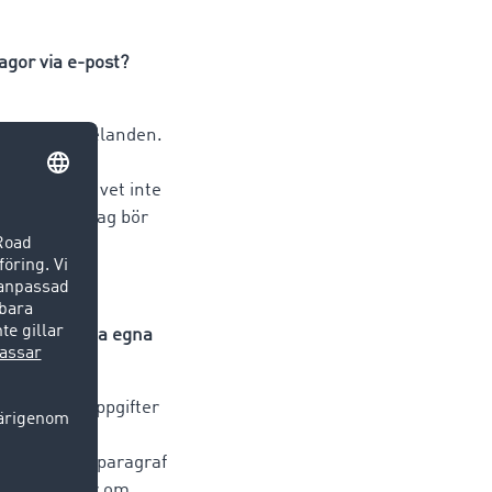
agor via e-post?
å e-postmeddelanden.
a emot det.
okodad. Jag vet inte
n. Som företag bör
heten för sina egna
pa. Personuppgifter
nst vid
tning enligt paragraf
d sina kunder om