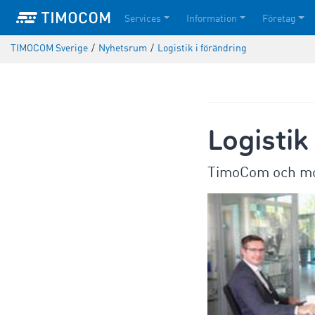
Services
Information
Företag
TIMOCOM Sverige
/
Nyhetsrum
/
Logistik i förändring
Logistik
TimoCom och mol