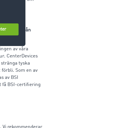
nterDevice från
ingen av våra
tur. CenterDevices
e stränga tyska
 förbli. Som en av
as av BSI
få BSI-certifiering
det. Vi rekommenderar