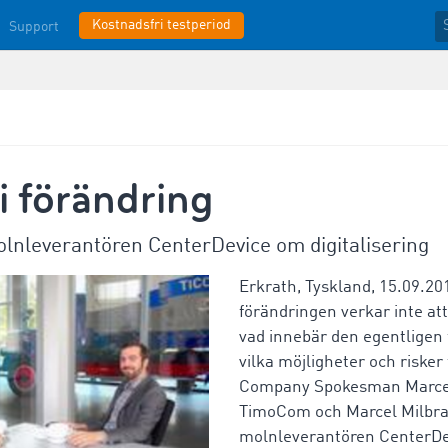
Kostnadsfri testperiod
Support
 i förändring
nleverantören CenterDevice om digitalisering
Erkrath, Tyskland, 15.09.201
förändringen verkar inte att
vad innebär den egentligen 
vilka möjligheter och risker
Company Spokesman Marcel
TimoCom och Marcel Milbra
molnleverantören CenterDe