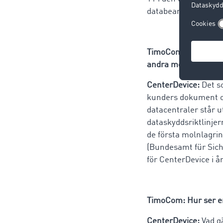
databearbetning.
TimoCom: Hur är ert 
andra molnleverant
CenterDevice:
Det so
kunders dokument oc
datacentraler står ut
dataskyddsriktlinjer
de första molnlagring
(Bundesamt für Siche
för CenterDevice i år
TimoCom: Hur ser era
CenterDevice:
Vad gä