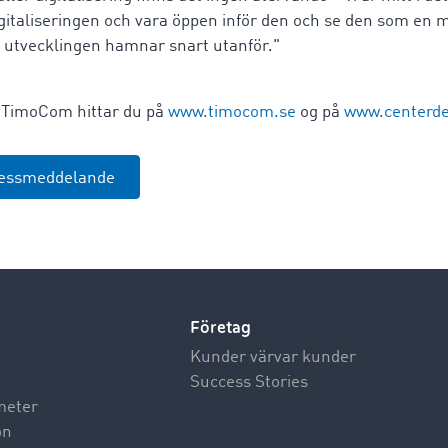
digitaliseringen och vara öppen inför den och se den som en m
 i utvecklingen hamnar snart utanför."
 TimoCom hittar du på
www.timocom.se
og på
www.centerde
ressmeddelande
Företag
Kunder värvar kunder
Success Stories
meter
on