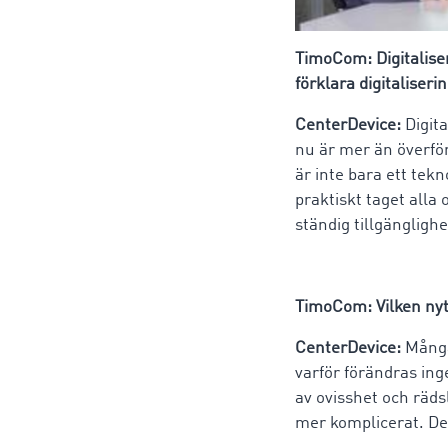
TimoCom: Digitalise
förklara digitaliseri
CenterDevice:
Digita
nu är mer än överför
är inte bara ett tek
praktiskt taget alla
ständig tillgänglighet
TimoCom: Vilken nytt
CenterDevice:
Många 
varför förändras inge
av ovisshet och räds
mer komplicerat. Det