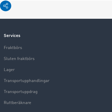
Services
Fraktbörs
Sluten fraktbörs
Lager
Transportupphandlingar
Transportuppdrag
Ruttberäknare