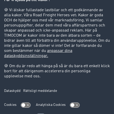
Företag
Kunder värvar kunder
Success Stories
Support
Support
Juridiskt
Företagsinformation
Användarvillkor
Dataskydd
Cookie-Einstellungen