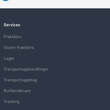
Services
Fraktbörs
Sluten fraktbörs
Lager
Transportupphandlingar
Transportuppdrag
Ruttberäknare
Tracking