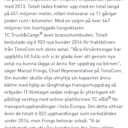
med 2013. Totalt lades frakter upp med en total längd
på 451 miljoner meter, vilket motsvarar ca 11 gångar
jorden runt i kilometer. Med en volym på över 647
miljoner ton övertygade tungviktaren
®
TC Truck&Cargo
även branschombuden. Totalt
beslutade sig 6 903 nya kunder 2014 för fraktbörsen
från TimoCom och skrev avtal. "Våra förväntningar har
uppfyllts till fullo och vi är glada över att genom nya
avtal nu kunna lägga ut ännu fler uppdrag via börsen",
säger Marcel Frings, Chief Representative på TimoCom.
Om kunder skulle vilja utnyttja sin kapacitet ännu
bättre med hjälp av långfristiga transportuppdrag så
erbjuder IT-företaget sedan många år ytterligare ett
®
pålitligt verktyg med online-plattformen TC eBid
för
transportupphandlingar i hela Europa. Om detta vittnar
även de totalt 6 022 upphandlingar som verkställdes
under 2014, men Frings betonar också: "Vi är