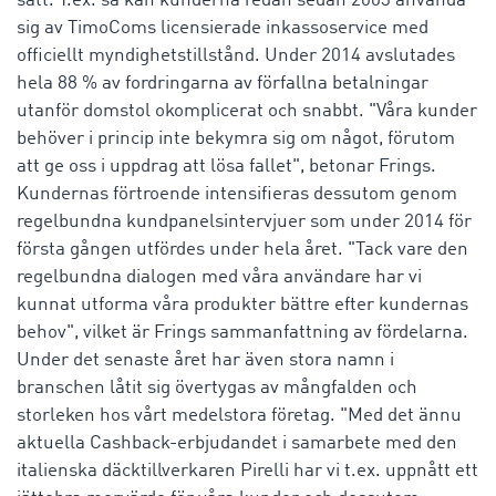
sätt. T.ex. så kan kunderna redan sedan 2003 använda
sig av TimoComs licensierade inkassoservice med
officiellt myndighetstillstånd. Under 2014 avslutades
hela 88 % av fordringarna av förfallna betalningar
utanför domstol okomplicerat och snabbt. "Våra kunder
behöver i princip inte bekymra sig om något, förutom
att ge oss i uppdrag att lösa fallet", betonar Frings.
Kundernas förtroende intensifieras dessutom genom
regelbundna kundpanelsintervjuer som under 2014 för
första gången utfördes under hela året. "Tack vare den
regelbundna dialogen med våra användare har vi
kunnat utforma våra produkter bättre efter kundernas
behov", vilket är Frings sammanfattning av fördelarna.
Under det senaste året har även stora namn i
branschen låtit sig övertygas av mångfalden och
storleken hos vårt medelstora företag. "Med det ännu
aktuella Cashback-erbjudandet i samarbete med den
italienska däcktillverkaren Pirelli har vi t.ex. uppnått ett