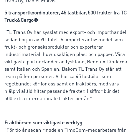
Trans Oy, Daniel Enkvist.
5 transportkoordinatorer, 45 lastbilar, 500 frakter fra TC
Truck&Cargo®
"TL Trans Oy har sysslat med export- och importhandel
sedan början av 90-talet. Vi importerar livsmedel som
frukt- och grönsaksprodukter och exporterar
industrimaterial, huvudsakligen plast och papper. Våra
viktigaste partnerländer är Tyskland, Benelux-länderna
samt Italien och Spanien. Bakom TL Trans Oy står ett
team på fem personer. Vi har ca 45 lastbilar som
regelbundet kör för oss samt en fraktbörs, med vars
hjälp vi alltid hittar passande frakter. I siffror blir det
500 extra internationale frakter per år."
Fraktbörsen som viktigaste verktyg
"För tio år sedan ringde en TimoCom-medarbetare från