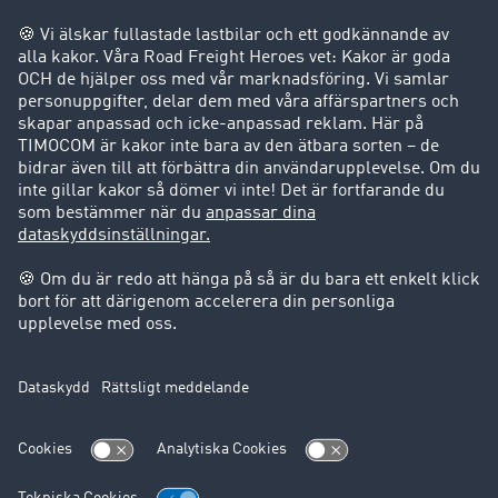
Företag
Kunder värvar kunder
Success Stories
Support
Support
Juridiskt
Företagsinformation
Användarvillkor
Dataskydd
Cookie-Einstellungen