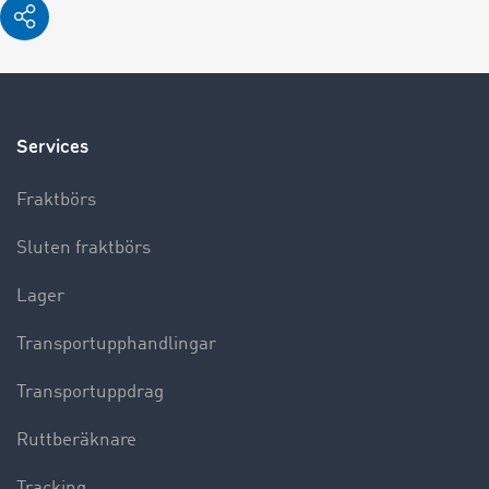
Services
Fraktbörs
Sluten fraktbörs
Lager
Transportupphandlingar
Transportuppdrag
Ruttberäknare
Tracking