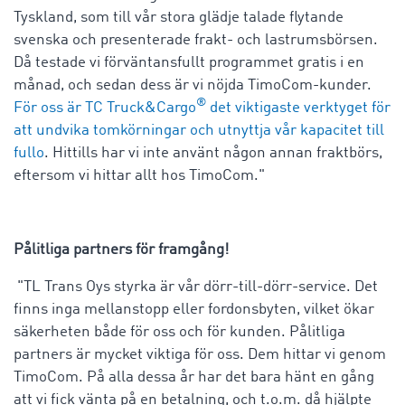
Tyskland, som till vår stora glädje talade flytande
svenska och presenterade frakt- och lastrumsbörsen.
Då testade vi förväntansfullt programmet gratis i en
månad, och sedan dess är vi nöjda TimoCom-kunder.
®
För oss är TC Truck&Cargo
det viktigaste verktyget för
att undvika tomkörningar och utnyttja vår kapacitet till
fullo
. Hittills har vi inte använt någon annan fraktbörs,
eftersom vi hittar allt hos TimoCom."
Pålitliga partners för framgång!
"TL Trans Oys styrka är vår dörr-till-dörr-service. Det
finns inga mellanstopp eller fordonsbyten, vilket ökar
säkerheten både för oss och för kunden. Pålitliga
partners är mycket viktiga för oss. Dem hittar vi genom
TimoCom. På alla dessa år har det bara hänt en gång
att vi fick vänta på en betalning, och t.o.m. då hjälpte