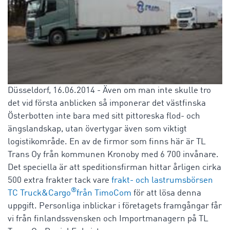
Düsseldorf, 16.06.2014 - Även om man inte skulle tro
det vid första anblicken så imponerar det västfinska
Österbotten inte bara med sitt pittoreska flod- och
ängslandskap, utan övertygar även som viktigt
logistikområde. En av de firmor som finns här är TL
Trans Oy från kommunen Kronoby med 6 700 invånare.
Det speciella är att speditionsfirman hittar årligen cirka
500 extra frakter tack vare
frakt- och lastrumsbörsen
®
TC Truck&Cargo
från TimoCom
för att lösa denna
uppgift. Personliga inblickar i företagets framgångar får
vi från finlandssvensken och Importmanagern på TL