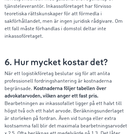
tjänsteleverantör. Inkassoföretaget har förvisso
teoretiska rättskunskaper för att förmedla i
sakförhållandet, men är ingen juridisk rådgivare. Om
ett fall måste förhandlas i domstol deltar inte
inkassoföretaget.
6. Hur mycket kostar det?
När ett logistikföretag beslutar sig för att anlita
professionell fordringshantering är kostnaderna
begränsade.
Kostnaderna följer tabellen över
advokatarvoden, vilken anger ett fast pris.
Bearbetningen av inkassofallet ligger på ett halvt till
högst två och ett halvt arvode. Beräkningsunderlaget
är storleken på fordran. Även vid tunga eller extra
kostsamma fall blir det maximala bearbetningsarvodet
x 2,5. Ofta beräknas ett medelvärde på 1,3. Det låter