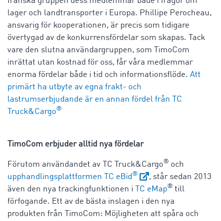
franska gruppen dess medlemmar både i frågor om
lager och landtransporter i Europa. Phillipe Perocheau,
ansvarig för kooperationen, är precis som tidigare
övertygad av de konkurrensfördelar som skapas. Tack
vare den slutna användargruppen, som TimoCom
inrättat utan kostnad för oss, får våra medlemmar
enorma fördelar både i tid och informationsflöde.
Att
primärt ha utbyte av egna frakt- och
lastrumserbjudande är en annan fördel från TC
®
Truck&Cargo
TimoCom erbjuder alltid nya fördelar
®
Förutom användandet av TC Truck&Cargo
och
®
upphandlingsplattformen TC eBid
, står sedan 2013
®
även den nya trackingfunktionen i
TC eMap
till
förfogande. Ett av de bästa inslagen i den nya
produkten från TimoCom: Möjligheten att spåra och