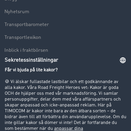
Nyhetsrum
Transportbarometer
Transportlexikon
Inblick i fraktbörsen
Körförbud för lastbilar
Företag
Kunder värvar kunder
Success Stories
Support