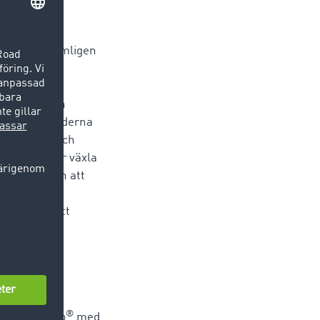
yg bidrar nämligen
tider och
år 2000 och
 personal kan
alltid ge kunderna
FleetBoard och
 man slipper växla
örarna, utan att
ing ger
 utan även ett
®
en av TC eMap
med