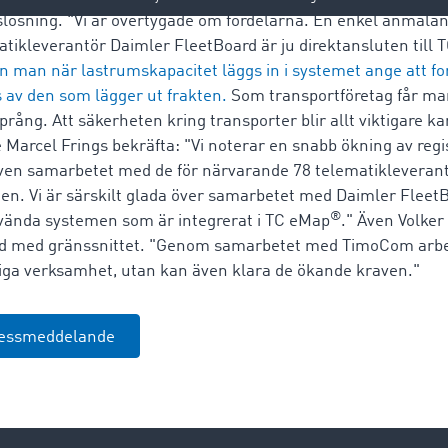
slösning. "Vi är övertygade om fördelarna. En enkel anmäl
matikleverantör Daimler FleetBoard är ju direktansluten till
 man när lastrumskapacitet läggs in i systemet ange att f
av den som lägger ut frakten.
Som transportföretag får man
språng. Att säkerheten kring transporter blir allt viktigare
 Marcel Frings bekräfta: "Vi noterar en snabb ökning av regi
en samarbetet med de för närvarande 78 telematikleveran
en. Vi är särskilt glada över samarbetet med Daimler Fleet
®
nvända systemen som är integrerat i TC eMap
." Även Volker
jd med gränssnittet. "Genom samarbetet med TimoCom arbet
gliga verksamhet, utan kan även klara de ökande kraven."
ressmeddelande