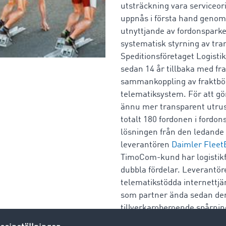
utsträckning vara serviceor
uppnås i första hand genom
utnyttjande av fordonspar
systematisk styrning av tr
Speditionsföretaget Logistik
sedan 14 år tillbaka med f
sammankoppling av fraktbö
telematiksystem. För att 
ännu mer transparent utrus
totalt 180 fordonen i fordon
lösningen från den ledande
leverantören
Daimler Fleet
TimoCom-kund har logistik
dubbla fördelar. Leverantör
telematikstödda internettj
som partner ända sedan de
tillverkaroberoende spårni
®
eMap
startade.