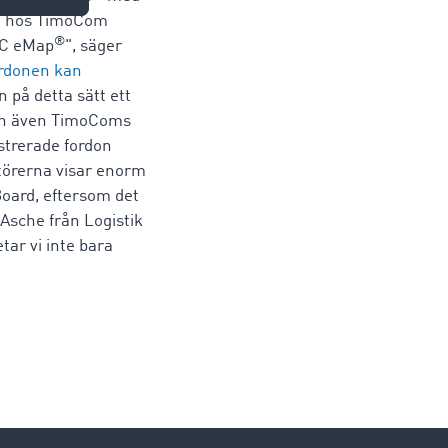
an hos TimoCom
®
 TC eMap
", säger
ordonen kan
 på detta sätt ett
 kan även TimoComs
strerade fordon
törerna visar enorm
Board, eftersom det
 Asche från Logistik
ar vi inte bara