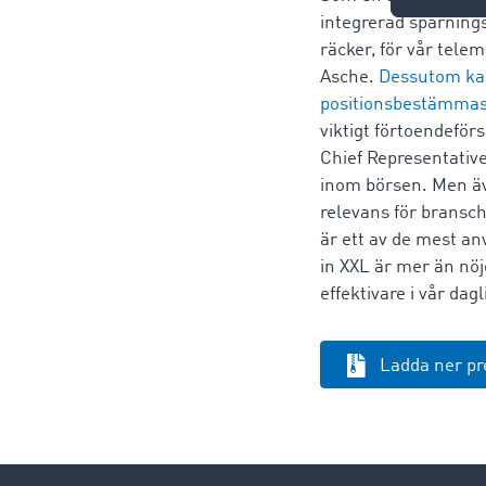
integrerad spårning
räcker, för vår tele
Asche.
Dessutom kan
positionsbestämmas 
viktigt förtoendeför
Chief Representative
inom börsen. Men äv
relevans för bransch
är ett av de mest a
in XXL är mer än nö
effektivare i vår da
Ladda ner p