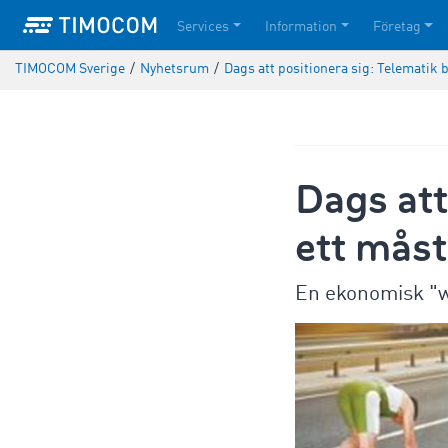
Services
Information
Företag
TIMOCOM Sverige
/
Nyhetsrum
/
Dags att positionera sig: Telematik b
Dags att
ett måst
En ekonomisk "wi