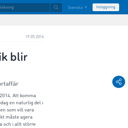
Inloggning
Svenska
19.05.2014
k blir
ortaffär
5.2014. Att komma
idag en naturlig del i
en som vill vara
ikt måste agera
 och i allt större