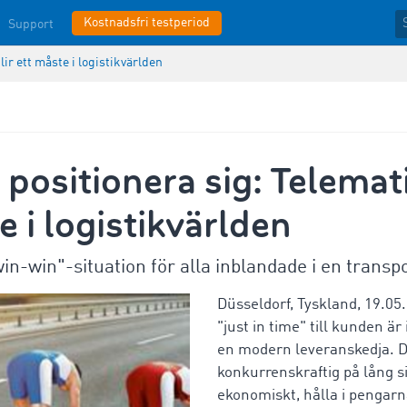
Kostnadsfri testperiod
Support
lir ett måste i logistikvärlden
 positionera sig: Telemati
e i logistikvärlden
n-win"-situation för alla inblandade i en transp
Düsseldorf, Tyskland, 19.0
"just in time" till kunden är 
en modern leveranskedja. D
konkurrenskraftig på lång s
ekonomiskt, hålla i pengarna