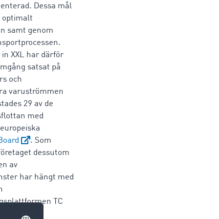
ienterad. Dessa mål
 optimalt
ken samt genom
ansportprocessen.
 in XXL har därför
ramgång satsat på
rs och
göra varuströmmen
tades 29 av de
sflottan med
 europeiska
Board
. Som
företaget dessutom
en av
änster har hängt med
n
ngsplattformen TC