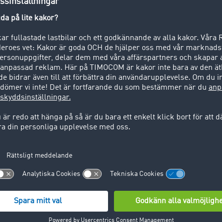
novation möter kommunikation
ematik inom logistiken ökar just nu kraftigt. Moderna verkt
t genom att man sparar in på kostnader för förbrukning, vilo
r Asche, VD på Logistik in XXL, såg denna potential redan 
 all info från sina lastbilar med hjälp av GPS-system. "Vår
ställa var en vara finns, planera rutter på optimalt sätt och 
lasten befinner sig. Genom sammankopplingen av Daimler 
moCom visas hela vår fordonsflotta på en enda bildskärm och
tiksystem. Dessutom slipper man långa telefonsamtal med f
egränsas", säger logistikchefen Asche. Med denna totallösn
ed 350 anställda inte bara ett optimalt fordonsutnyttjande,
lla tjänster vid körningar i hela Europa.
lick med system
pilotkunderna har Logistik in XXL hjälpt till i utvecklingfas