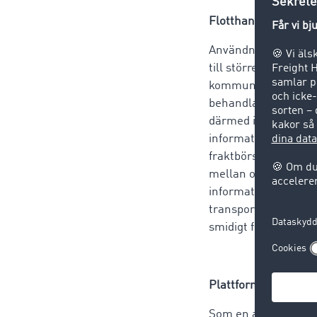
Flotthantering: In
Användningen av tel
till större lönsamhe
kommunikation. Volke
behandlar sedan dess
därmed i realtid fast
information om var 
fraktbörsen från Ti
mellan olika telema
informationsflödet b
transportföretaget m
smidigt förlopp för a
Plattform ger överb
Som en av de första 