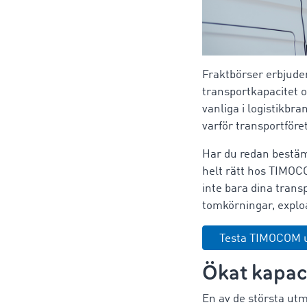
Fraktbörser erbjuder
transportkapacitet 
vanliga i logistikbr
varför transportföre
Har du redan bestämt
helt rätt hos TIMO
inte bara dina trans
tomkörningar, exploa
Testa TIMOCOM u
Ökat kapac
En av de största utm