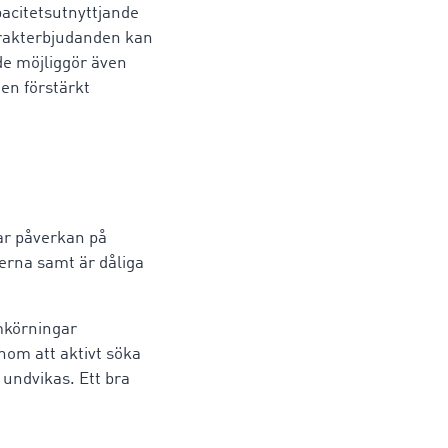
pacitetsutnyttjande
frakterbjudanden kan
nde möjliggör även
 en förstärkt
ar påverkan på
erna samt är dåliga
mkörningar
nom att aktivt söka
undvikas. Ett bra