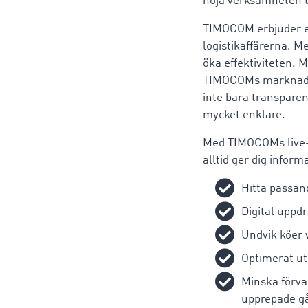
höja verksamheten t
TIMOCOM erbjuder en
logistikaffärerna. M
öka effektiviteten. 
TIMOCOMs marknadspl
inte bara transpare
mycket enklare.
Med TIMOCOMs live-
alltid ger dig inform
Hitta passan
Digital uppd
Undvik köer 
Optimerat ut
Minska förva
upprepade g