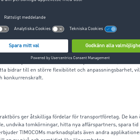
aktbörs ger också transportföretag mer flexibilitet i urvale
. Via online-plattformen kan transportföretag välja mellan
 acceptera eller avvisa dessa utifrån sina behov och sin kap
jlighet att planera bättre och samtidigt anpassa sina affärer 
a sin kapacitet efter ändrade krav på marknaden, utan att v
ta bidrar till en större flexibilitet och anpassningsbarhet, vil
h konkurrenskraft.
aktbörs ger åtskilliga fördelar för transportföretag. De kan 
e, undvika tomkörningar, hitta nya affärspartners, spara tid 
erbjuder TIMOCOMs marknadsplats även andra applikationer s