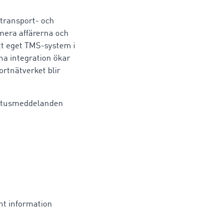
 transport- och
imera affärerna och
tt eget TMS-system i
a integration ökar
rtnätverket blir
tatusmeddelanden
nt information