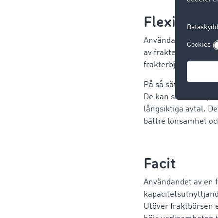
Flexibilitet
Användandet av en fr
av frakterbjudanden
frakterbjudanden och
På så sätt har de mö
De kan snabbt anpass
långsiktiga avtal. Det
bättre lönsamhet oc
Facit
Användandet av en fr
kapacitetsutnyttjand
Utöver fraktbörsen 