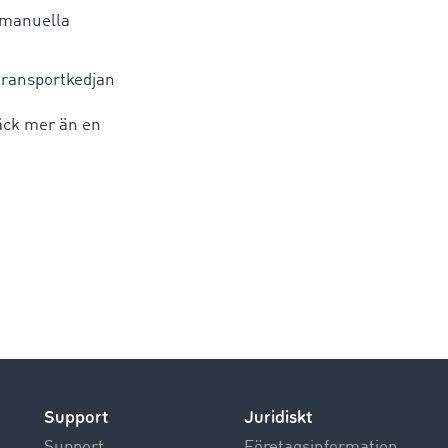
 manuella
 transportkedjan
äck mer än en
Support
Juridiskt
Support
Företagsinformation