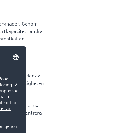
 marknader. Genom
ortkapacitet i andra
komstkällor.
innebar mängder av
er genom möjligheten
m
ra sin
r uppdrag och sänka
etag kan koncentrera