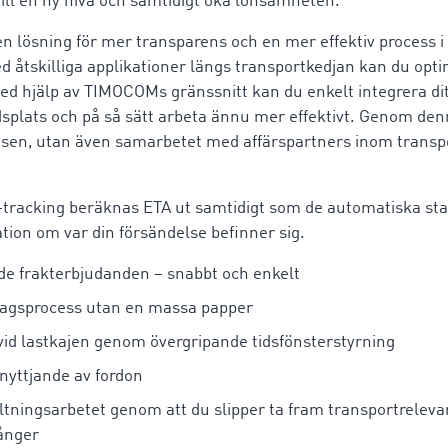
ill en ny nivå och samtidigt öka lönsamheten.
 lösning för mer transparens och en mer effektiv process i
ed åtskilliga applikationer längs transportkedjan kan du opt
Med hjälp av TIMOCOMs gränssnitt kan du enkelt integrera di
ats och på så sätt arbeta ännu mer effektivt. Genom denn
nsen, utan även samarbetet med affärspartners inom transpo
tracking beräknas ETA ut samtidigt som de automatiska s
ation om var din försändelse befinner sig.
de frakterbjudanden – snabbt och enkelt
ragsprocess utan en massa papper
vid lastkajen genom övergripande tidsfönsterstyrning
nyttjande av fordon
ltningsarbetet genom att du slipper ta fram transportreleva
ånger