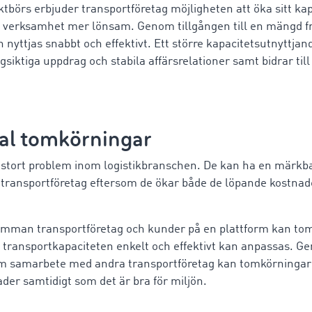
aktbörs erbjuder transportföretag möjligheten att öka sitt ka
 verksamhet mer lönsam. Genom tillgången till en mängd 
 nyttjas snabbt och effektivt. Ett större kapacitetsutnyttja
gsiktiga uppdrag och stabila affärsrelationer samt bidrar till
al tomkörningar
 stort problem inom logistikbranschen. De kan ha en märkb
 transportföretag eftersom de ökar både de löpande kostnad
amman transportföretag och kunder på en plattform kan to
transportkapaciteten enkelt och effektivt kan anpassas. Ge
om samarbete med andra transportföretag kan tomkörningar 
ader samtidigt som det är bra för miljön.