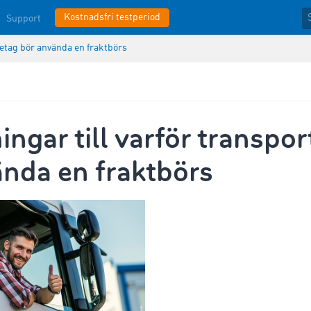
Kostnadsfri testperiod
Support
öretag bör använda en fraktbörs
ingar till varför transpo
ända en fraktbörs