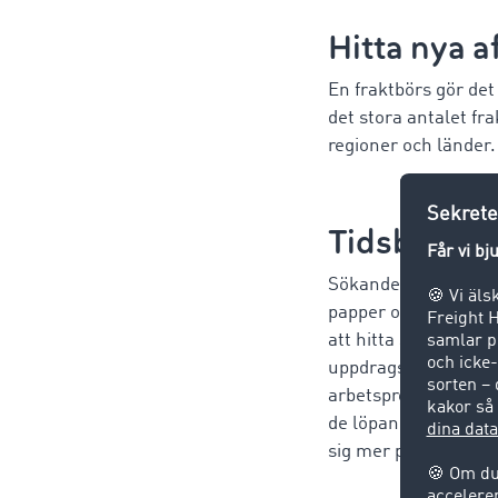
Hitta nya a
En fraktbörs gör det
det stora antalet fr
regioner och länder.
Tidsbespar
Sökandet efter en p
papper och otaliga 
att hitta samt erbj
uppdragstilldelning
arbetsprocesser och 
de löpande kostnader
sig mer på sin kärnve