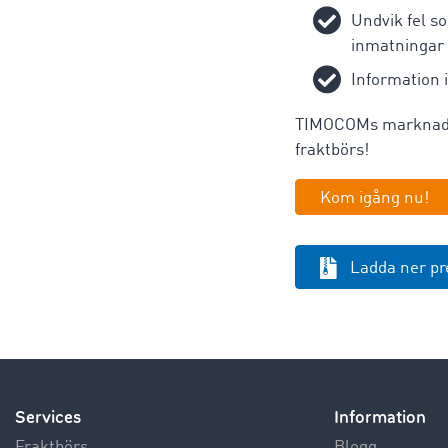
Undvik fel s
inmatningar
Information 
TIMOCOMs marknadspl
fraktbörs!
Kom igång nu!
Ladda ner p
Services
Information
Fraktbörs
Blogg