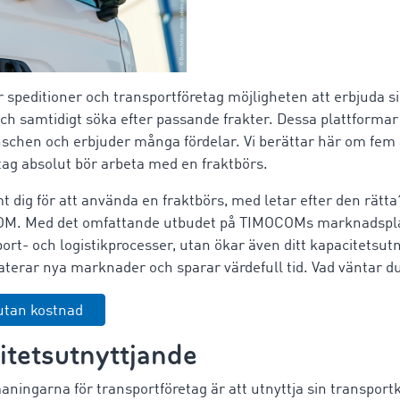
 speditioner och transportföretag möjligheten att erbjuda si
och samtidigt söka efter passande frakter. Dessa plattform
anschen och erbjuder många fördelar. Vi berättar här om fem 
tag absolut bör arbeta med en fraktbörs.
 dig för att använda en fraktbörs, med letar efter den rät
COM. Med det omfattande utbudet på TIMOCOMs marknadspla
port- och logistikprocesser, utan ökar även ditt kapacitetsut
terar nya marknader och sparar värdefull tid. Vad väntar d
tan kostnad
itetsutnyttjande
aningarna för transportföretag är att utnyttja sin transportk