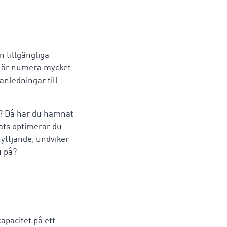
n tillgängliga
ar är numera mycket
anledningar till
ta? Då har du hamnat
ts optimerar du
nyttjande, undviker
u på?
apacitet på ett