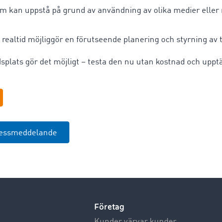
om kan uppstå på grund av användning av olika medier eller
i realtid möjliggör en förutseende planering och styrning av
ats gör det möjligt – testa den nu utan kostnad och uppt
ressmeddelande
Företag
Kunder värvar kunder