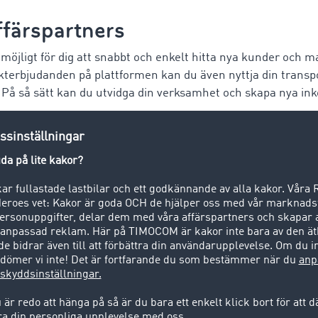
ffärspartners
 möjligt för dig att snabbt och enkelt hitta nya kunder och
akterbjudanden på plattformen kan du även nyttja din transp
 På så sätt kan du utvidga din verksamhet och skapa nya in
ing
assande frakt kan ta mycket tid. Medan processen tidigare 
telefonsamtal kan transportföretag nu spara tid och resurs
uda frakter online. Genom automatiseringen av processer so
, fakturering och dokumentation kan transportföretag optime
öka sin effektivitet. Detta gör det möjligt att acceptera fle
na. Totalt sett bidrar tidsbesparingen till att transportför
rksamhet och nyttja sin värdefulla tid på ett bättre sätt.