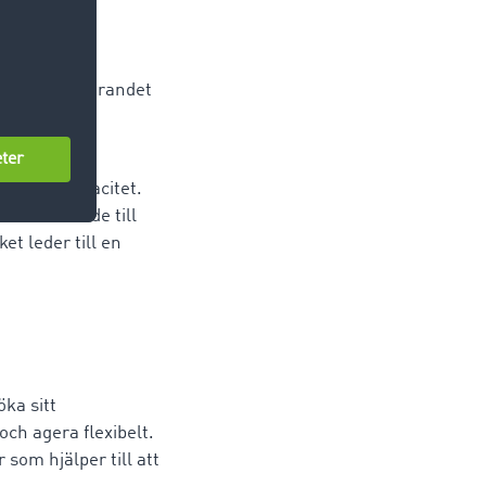
t och accepterandet
 en mängd
acitet.
och sin kapacitet.
ara anvisade till
ket leder till en
öka sitt
och agera flexibelt.
om hjälper till att