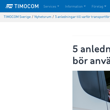
Services
Information
Företag
TIMOCOM Sverige
/
Nyhetsrum
/
5 anledningar till varför transportf
5 anledn
bör anv