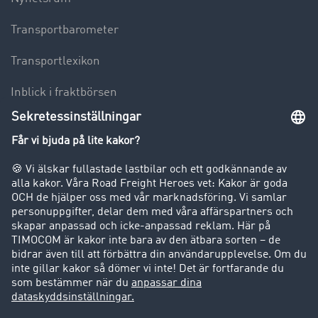
Transportbarometer
Transportlexikon
Inblick i fraktbörsen
Körförbud för lastbilar
Företag
Kunder värvar kunder
Success Stories
Support
Support