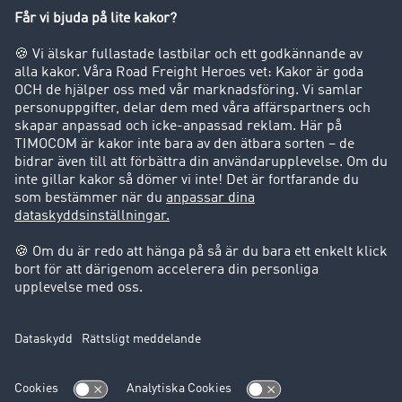
Företag
Kunder värvar kunder
Success Stories
Support
Support
Juridiskt
Företagsinformation
Användarvillkor
Dataskydd