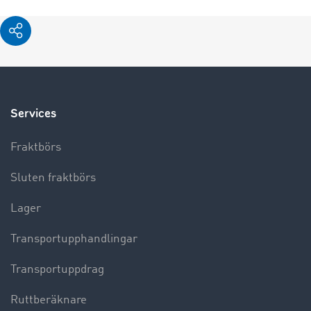
Services
Fraktbörs
Sluten fraktbörs
Lager
Transportupphandlingar
Transportuppdrag
Ruttberäknare