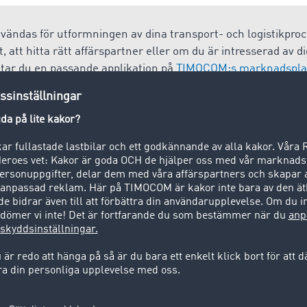
vändas för utformningen av dina transport- och logistikproc
 att hitta rätt affärspartner eller om du är intresserad av 
ttar du en passande applikation på
TIMOCOM:s marknadspla
. en sak (produkt, materiellt gods) som endast kan förvärvas
tillfredsställa människans behov.