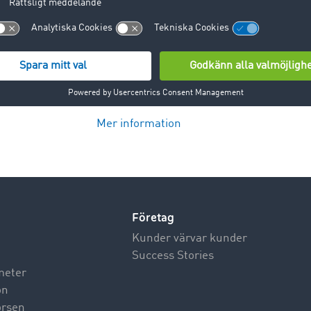
Mer information
Företag
Kunder värvar kunder
Success Stories
meter
on
börsen