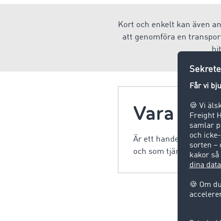
Kort och enkelt kan även an
att genomföra en transport,
hi
Vara
Är ett handelsgods, dvs
och som tjänar till att 