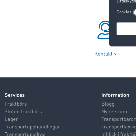
Kontakt >
Services
Information
Fraktbörs
Blogg
Sluten fraktbörs
Nyhetsrum
Lager
Transportbaro
Transportupphandlingar
Transportlexik
Transportuppdrag
Inblick i frakt