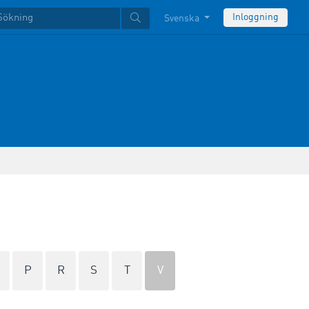
Inloggning
Svenska
P
R
S
T
V