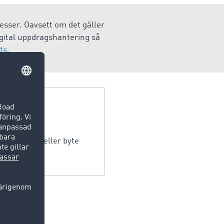
esser. Oavsett om det gäller
digital uppdragshantering så
ts.
 genom köp eller byte