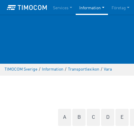
Services
Information
Företag
TIMOCOM Sverige
/
Information
/
Transportlexikon
/
Vara
A
B
C
D
E