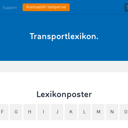
Kostnadsfri testperiod
Support
Transportlexikon.
Lexikonposter
F
G
H
I
J
K
L
M
N
O