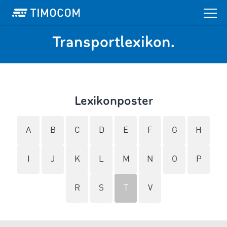
Transportlexikon.
Lexikonposter
A
B
C
D
E
F
G
H
I
J
K
L
M
N
O
P
R
S
T
V