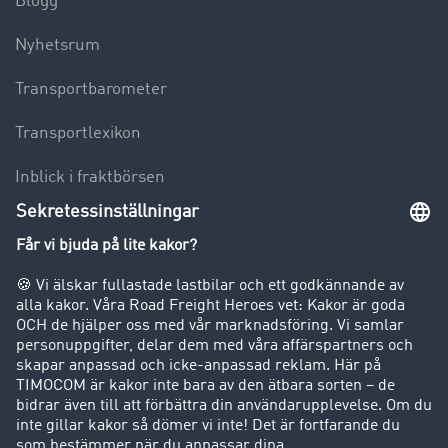
Blogg
Nyhetsrum
Transportbarometer
Transportlexikon
Inblick i fraktbörsen
Körförbud för lastbilar
Företag
Kunder värvar kunder
Success Stories
Support