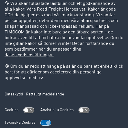
Företag
Kunder värvar kunder
Success Stories
Support
Support
Juridiskt
Företagsinformation
Användarvillkor
Dataskydd
Cookie-Einstellungen