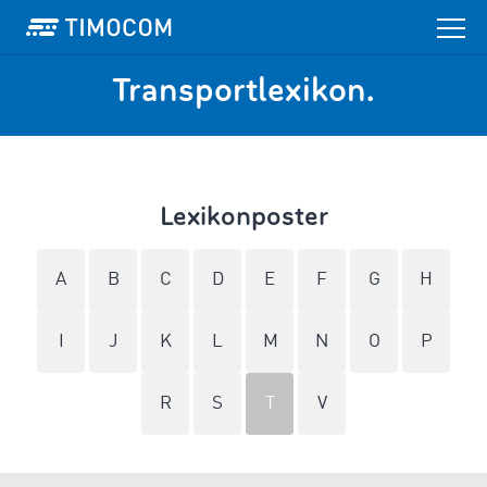
Transportlexikon.
Lexikonposter
A
B
C
D
E
F
G
H
I
J
K
L
M
N
O
P
R
S
T
V