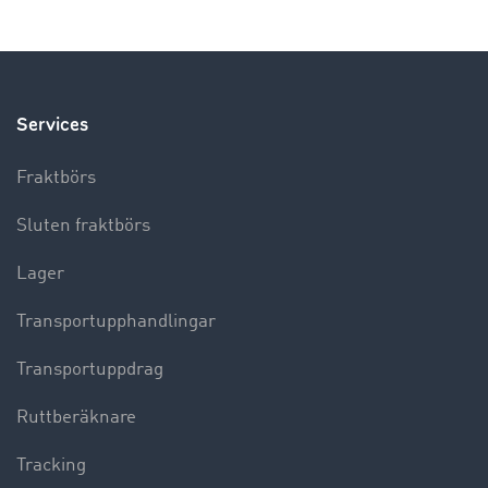
Services
Fraktbörs
Sluten fraktbörs
Lager
Transportupphandlingar
Transportuppdrag
Ruttberäknare
Tracking