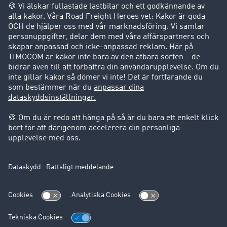
Företag
Kunder värvar kunder
Success Stories
Support
Support
Juridiskt
Företagsinformation
Användarvillkor
Dataskydd
Cookie-Einstellungen