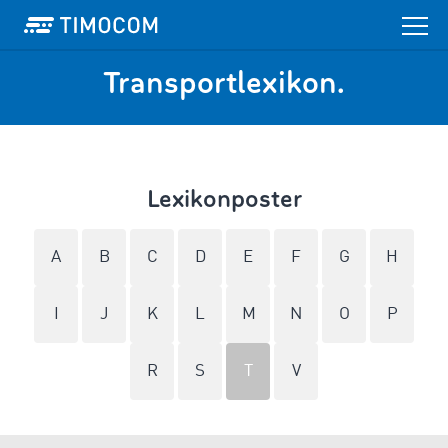
Transportlexikon.
Lexikonposter
A
B
C
D
E
F
G
H
I
J
K
L
M
N
O
P
R
S
T
V