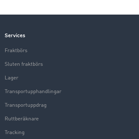
Services
Fraktbörs
Sluten fraktbörs
Lager
Transportupphandlingar
Transportuppdrag
Ruttberäknare
Tracking