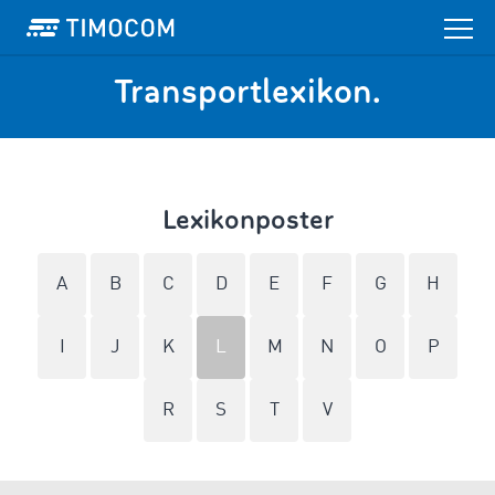
Transportlexikon.
Lexikonposter
A
B
C
D
E
F
G
H
I
J
K
L
M
N
O
P
R
S
T
V