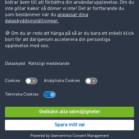
Support
Support
Juridiskt
Företagsinformation
Användarvillkor
Dataskydd
Cookie-Einstellungen
© TIMOCOM GmbH 2024. Alla rättigheter förbehålles