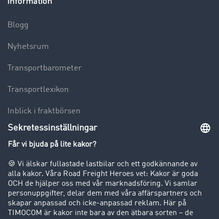
Information
Blogg
Nyhetsrum
Transportbarometer
Transportlexikon
Inblick i fraktbörsen
Körförbud för lastbilar
Företag
Kunder värvar kunder
Success Stories