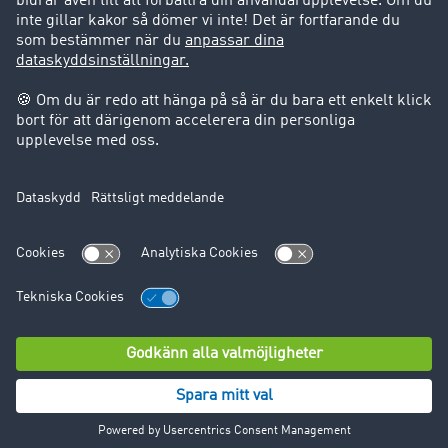
Support
Support
Juridiskt
Företagsinformation
Användarvillkor
Dataskydd
Cookie-Einstellungen
© TIMOCOM GmbH 2024. Alla rättigheter förbehålles