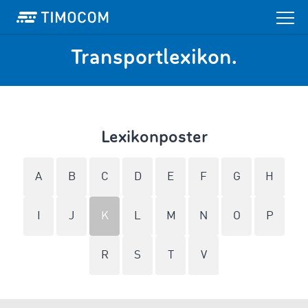
Transportlexikon.
Lexikonposter
A
B
C
D
E
F
G
H
I
J
K
L
M
N
O
P
R
S
T
V