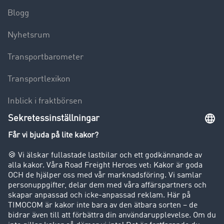
Blogg
Nyhetsrum
Transportbarometer
Transportlexikon
Inblick i fraktbörsen
Körförbud för lastbilar
Företag
Kunder värvar kunder
Success Stories