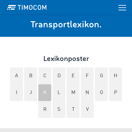
Transportlexikon.
Lexikonposter
A
B
C
D
E
F
G
H
I
J
K
L
M
N
O
P
R
S
T
V