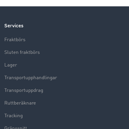
Services
Fraktbörs
Sluten fraktbörs
Lager
Transportupphandlingar
Transportuppdrag
Ruttberäknare
Tracking
Gränssnitt