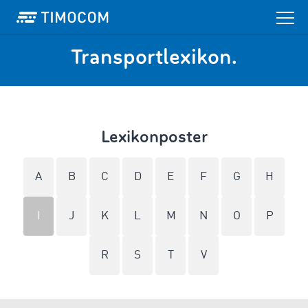
Transportlexikon.
Lexikonposter
A
B
C
D
E
F
G
H
I
J
K
L
M
N
O
P
R
S
T
V