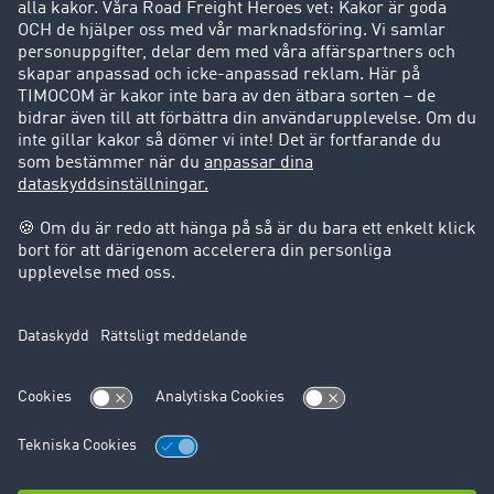
Kunder värvar kunder
Success Stories
Support
Support
Juridiskt
Företagsinformation
Användarvillkor
Dataskydd
Cookie-Einstellungen