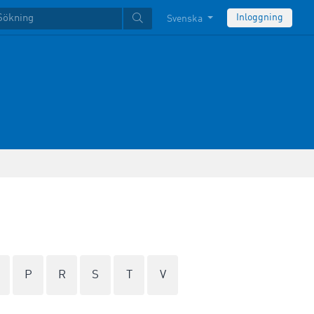
Inloggning
Svenska
P
R
S
T
V