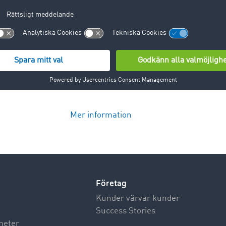
Mer information
Företag
Kunder värvar kunder
Success Stories
meter