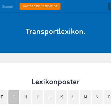
Kostnadsfri testperiod
Support
Transportlexikon.
Lexikonposter
F
G
H
I
J
K
L
M
N
O