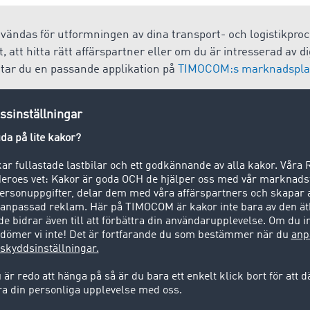
vändas för utformningen av dina transport- och logistikproc
 att hitta rätt affärspartner eller om du är intresserad av 
ttar du en passande applikation på
TIMOCOM:s marknadspla
sport
 transport av varor eller gods av alla slag med transportmed
r flyg. Man skiljer mellan när- och fjärrtrafik. Med närtrafik
geografiskt sett finns nära varandra, så att lastbilarna kan
 I fjärrtrafik transporteras varorna däremot långa sträckor.