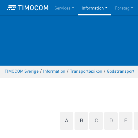
Services
Information
Företag
TIMOCOM Sverige
/
Information
/
Transportlexikon
/
Godstransport
A
B
C
D
E