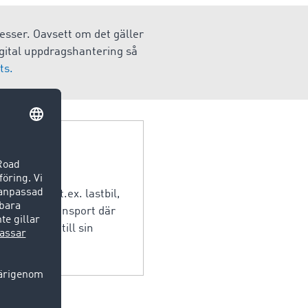
esser. Oavsett om det gäller
digital uppdragshantering så
ts.
el så som t.ex. lastbil,
 avses godstransport där
 återvända till sin