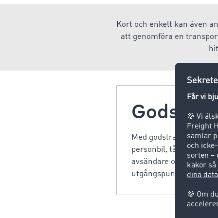
Kort och enkelt kan även an
att genomföra en transport,
hi
Godstran
Med godstransport avses
personbil, tåg, båt elle
avsändare och mottagare 
utgångspunkt varje dag.