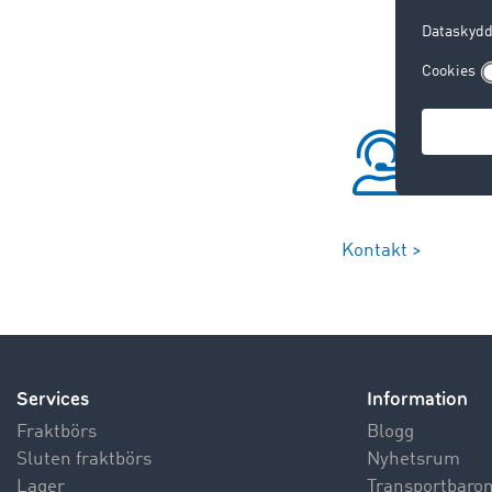
Kontakt >
Services
Information
Fraktbörs
Blogg
Sluten fraktbörs
Nyhetsrum
Lager
Transportbaro