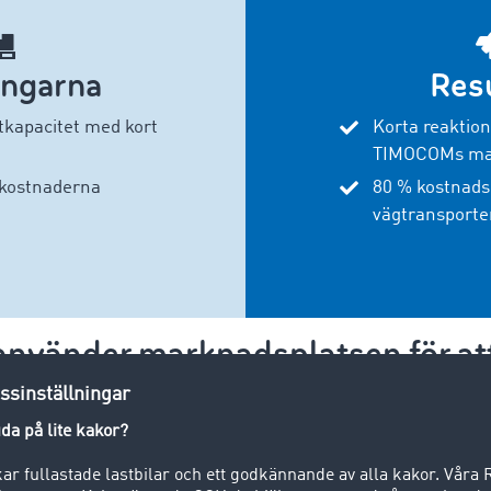
ngarna
Resu
tkapacitet med kort
Korta reaktion
TIMOCOMs ma
kostnaderna
80 % kostnads
vägtransporte
använder marknadsplatsen för at
att hitta optimala partners
org Brakes omfattar sjö-, luft- och vägtransport. TIMOCO
allt när det verkligen är bråttom. Ofta är den även den förs
t. En viktig fördel hos marknadsplatsen är det stora antalet t