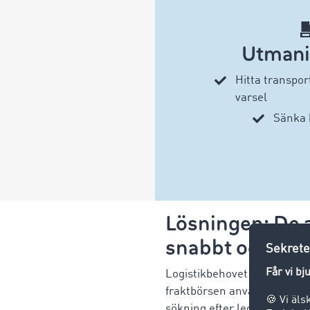
Utmani
Hitta transpor
varsel
Sänka 
Lösningen: De 
snabbt och för 
Logistikbehovet hos Svendb
fraktbörsen används framför 
sökning efter ledig kapacite