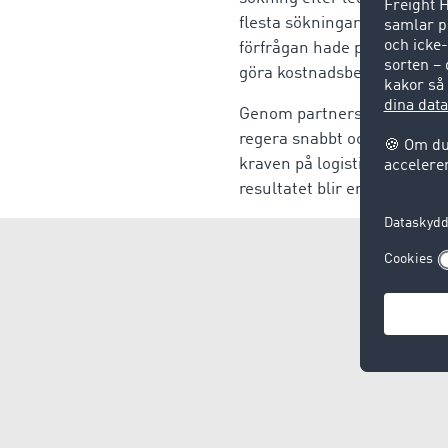
flesta sökningarna efter for
förfrågan hade publicerats 
göra kostnadsbesparingar på
Genom partnerskap med oli
regera snabbt och flexibelt
kraven på logistik ständigt
resultatet blir en framgång 