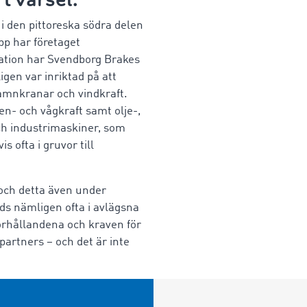
i den pittoreska södra delen
pp har företaget
ration har Svendborg Brakes
gen var inriktad på att
hamnkranar och vindkraft.
en- och vågkraft samt olje-,
ch industrimaskiner, som
ofta i gruvor till
 och detta även under
ds nämligen ofta i avlägsna
örhållandena och kraven för
 partners – och det är inte