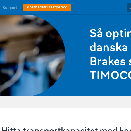
Kostnadsfri testperiod
Support
Så opti
danska 
Brakes 
TIMOC
Hitta transportkapacitet med kor