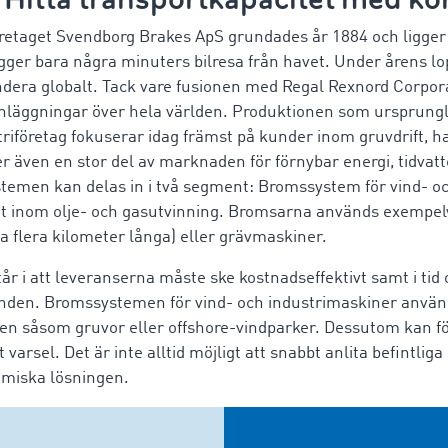
öretaget Svendborg Brakes ApS grundades år 1884 och ligger 
gger bara några minuters bilresa från havet. Under årens lo
ndera globalt. Tack vare fusionen med Regal Rexnord Corpo
anläggningar över hela världen. Produktionen som ursprungli
striföretag fokuserar idag främst på kunder inom gruvdrift, 
r även en stor del av marknaden för förnybar energi, tidvatt
stemen kan delas in i två segment: Bromssystem för vind- o
 inom olje- och gasutvinning. Bromsarna används exempelvis 
 flera kilometer långa) eller grävmaskiner.
r i att leveranserna måste ske kostnadseffektivt samt i tid
landen. Bromssystemen för vind- och industrimaskiner använ
den såsom gruvor eller offshore-vindparker. Dessutom kan f
arsel. Det är inte alltid möjligt att snabbt anlita befintliga
nomiska lösningen.