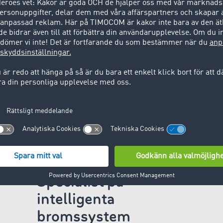
don får de alltid snabba svar. ”En gång lastades frakten red
på marknadsplatsen. När det gäller brådskande transportupp
 upp till 80 % här”, säger Jannie Laursen, Shipping Coordin
ka transportleverantörer och medlemskap i TIMOCOM-nätv
 på brådskande transportbehov. Det här en avgörande konkurr
 ökar och förmågan att reagera snabbt och effektivt på mar
eller ett misslyckande.
Om Svendborg
Brakes ApS –
Specialist på
intelligenta
bromssystem