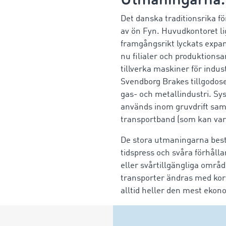
Det danska traditionsrika f
av ön Fyn. Huvudkontoret li
framgångsrikt lyckats expa
nu filialer och produktions
tillverka maskiner för indu
Svendborg Brakes tillgodose
gas- och metallindustri. Sy
används inom gruvdrift samt
transportband (som kan vara
De stora utmaningarna bestå
tidspress och svåra förhål
eller svårtillgängliga områ
transporter ändras med kort v
alltid heller den mest eko