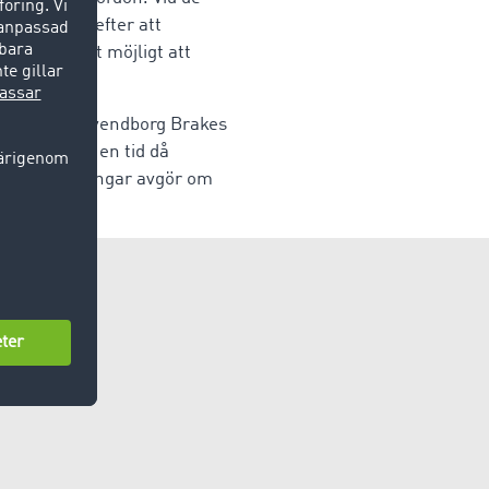
an en timme efter att
drag är det möjligt att
ator.
erket kan Svendborg Brakes
ensfördel i en tid då
knadsförändringar avgör om