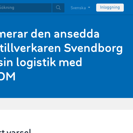
Inloggning
Svenska
merar den ansedda
tillverkaren Svendborg
sin logistik med
OM
t varsel.