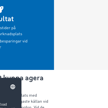
ltat
stider på
rknadsplats
besparingar vid
r
t kunna agera
Ms marknadsplats med
ta och viktigaste källan vid
illgängliga fordon. Vid de