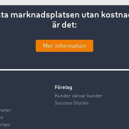
esta marknadsplatsen utan kostnad
är det:
Mer information
Företag
Kunder värvar kunder
Success Stories
meter
on
börsen