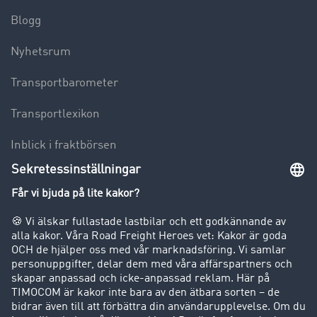
Blogg
Nyhetsrum
Transportbarometer
Transportlexikon
Inblick i fraktbörsen
Körförbud för lastbilar
Företag
Kunder värvar kunder
Success Stories