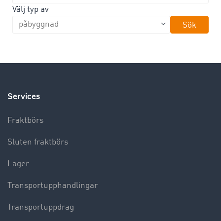
Välj typ av
Sök
Services
Fraktbörs
Sluten fraktbörs
Lager
Transportupphandlingar
Transportuppdrag