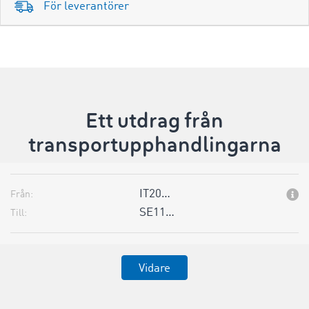
För leverantörer
Ett utdrag från
transportupphandlingarna
IT20…
Från:
SE11…
Till:
Vidare