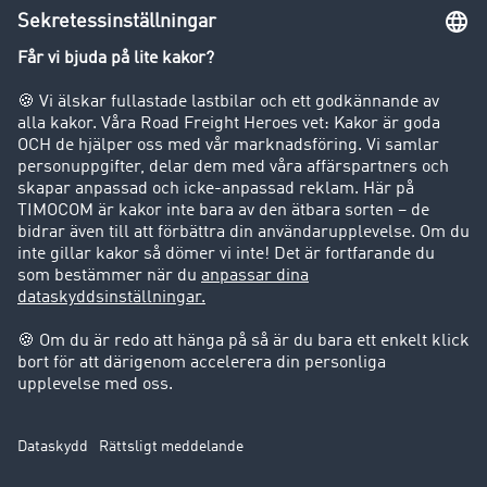
Körförbud för lastbilar
Företag
Kunder värvar kunder
Success Stories
Support
Support
Juridiskt
Företagsinformation
Användarvillkor