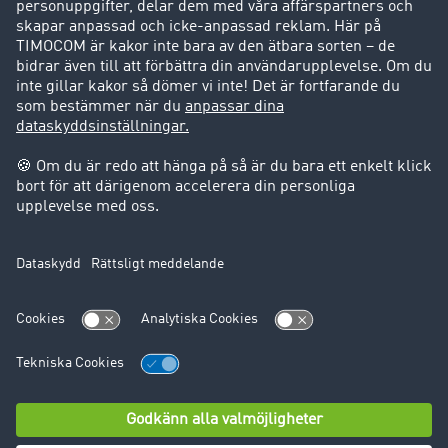
Success Stories
Support
Support
Juridiskt
Företagsinformation
Användarvillkor
Dataskydd
Cookie-Einstellungen