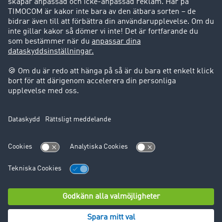
Success Stories
Support
Support
Juridiskt
Företagsinformation
Användarvillkor
Dataskydd
Cookie-Einstellungen