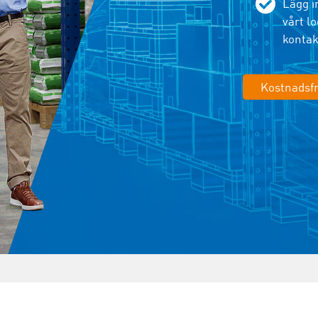
Lägg i
vårt l
kontak
Kostnadsfr