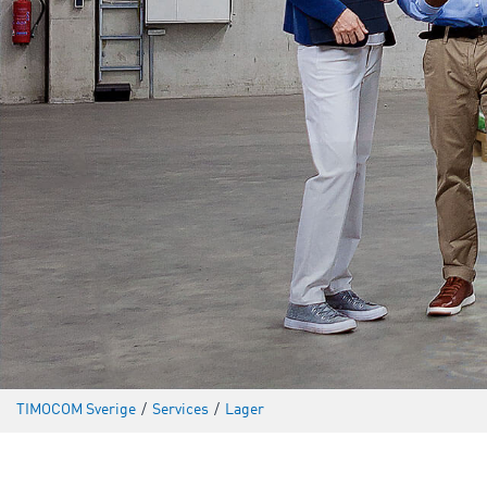
TIMOCOM Sverige
/
Services
/
Lager