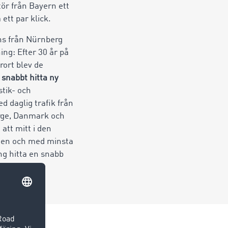
tör från Bayern ett
ett par klick.
ns från Nürnberg
ing: Efter 30 år på
ort blev de
snabbt hitta ny
stik- och
d daglig trafik från
orge, Danmark och
att mitt i den
ten och med minsta
ng hitta en snabb