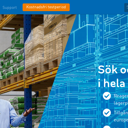
Kostnadsfri testperiod
Support
Sök o
i hel
Reager
lagerpl
Tillgån
europe