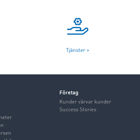
Tjänster >
Företag
Kunder värvar kunder
Success Stories
meter
on
börsen