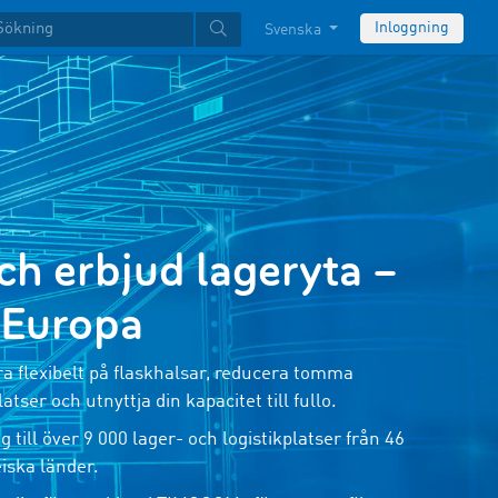
Inloggning
Svenska
ch erbjud lageryta –
a Europa
a flexibelt på flaskhalsar, reducera tomma
atser och utnyttja din kapacitet till fullo.
g till över 9 000 lager- och logistikplatser från 46
iska länder.