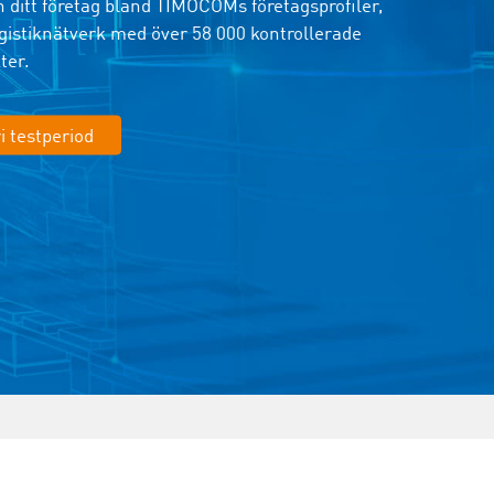
n ditt företag bland TIMOCOMs företagsprofiler,
ogistiknätverk med över 58 000 kontrollerade
ter.
i testperiod