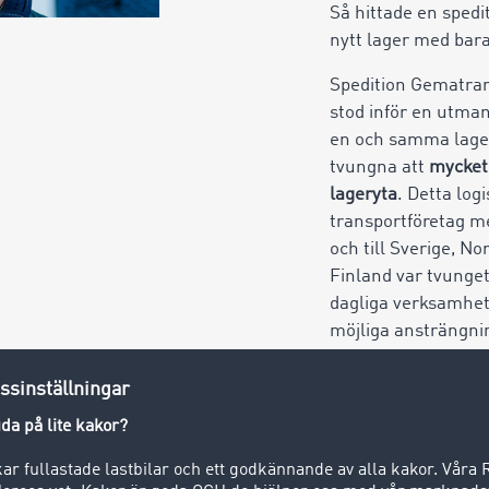
Så hittade en spedi
nytt lager med bara 
Spedition Gematra
stod inför en utman
en och samma lager
tvungna att
mycket 
lageryta
. Detta logi
transportföretag me
och till Sverige, N
Finland var tvunget 
dagliga verksamhe
möjliga ansträngni
lösning.