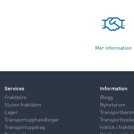
Mer information
Services
Information
Fraktbörs
Blogg
Sluten fraktbörs
Nyhetsrum
Lager
Transportbaro
Transportupphandlingar
Transportlexik
Transportuppdrag
Inblick i frakt