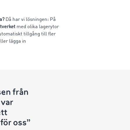
a?
Då har vi lösningen: På
tverket
med olika lagerytor
matiskt tillgång till fler
ller lägga in
en från
var
tt
för oss”