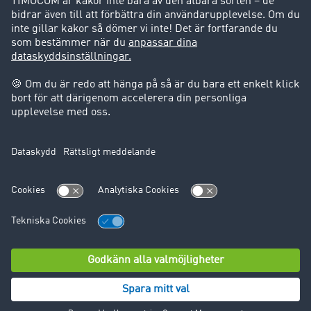
Support
Support
Juridiskt
Företagsinformation
Användarvillkor
Dataskydd
Cookie-Einstellungen
© TIMOCOM GmbH 2024. Alla rättigheter förbehålles