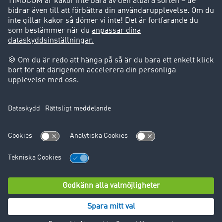
Support
Support
Juridiskt
Företagsinformation
Användarvillkor
Dataskydd
Cookie-Einstellungen
© TIMOCOM GmbH 2024. Alla rättigheter förbehålles