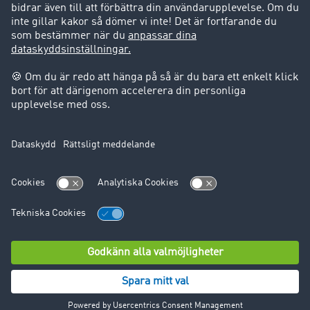
Support
Support
Juridiskt
Företagsinformation
Användarvillkor
Dataskydd
Cookie-Einstellungen
© TIMOCOM GmbH 2024. Alla rättigheter förbehålles