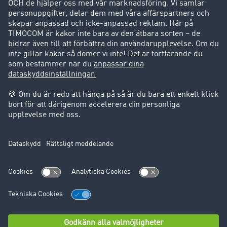
Kunder värvar kunder
Success Stories
Support
Support
Juridiskt
Företagsinformation
Användarvillkor
Dataskydd
Cookie-Einstellungen