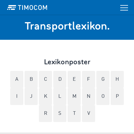
Transportlexikon.
Lexikonposter
A
B
C
D
E
F
G
H
I
J
K
L
M
N
O
P
R
S
T
V