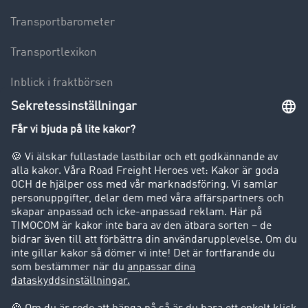
Transportbarometer
Transportlexikon
Inblick i fraktbörsen
Körförbud för lastbilar
Företag
Kunder värvar kunder
Success Stories
Support
Support