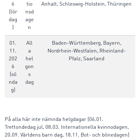
6
tio
Anhalt, Schleswig-Holstein, Thüringen
(lör
nsd
dag
age
)
n
01.
All
Baden-Württemberg, Bayern,
11.
a
Nordrhein-Westfalen, Rheinland-
202
hel
Pfalz, Saarland
6
gon
(sö
s
nda
dag
g)
På alla här inte nämnda helgdagar (06.01.
Trettondedag jul, 08.03. Internationella kvinnodagen,
20.09. Världens barn dag, 18.11. Bot- och bönedagen)