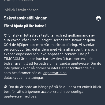
Inblick i fraktbörsen
Körförbud för lastbilar
Företag
Kunder värvar kunder
Success Stories
Support
Support
Juridiskt
Företagsinformation