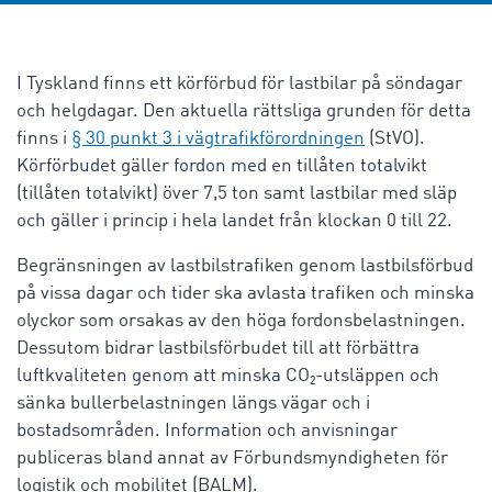
I Tyskland finns ett körförbud för lastbilar på söndagar
och helgdagar. Den aktuella rättsliga grunden för detta
finns i
§ 30 punkt 3 i vägtrafikförordningen
(StVO).
Körförbudet gäller fordon med en
tillåten totalvikt
(
tillåten totalvikt
) över 7,5 ton samt lastbilar med släp
och gäller i princip i hela landet från klockan 0 till 22.
Begränsningen av lastbilstrafiken genom
lastbilsförbud
på vissa dagar och tider ska avlasta trafiken och minska
olyckor som orsakas av den höga fordonsbelastningen.
Dessutom bidrar lastbilsförbudet till att förbättra
luftkvaliteten genom att minska CO₂-utsläppen och
sänka bullerbelastningen längs vägar och i
bostadsområden. Information och anvisningar
publiceras bland annat av Förbundsmyndigheten för
logistik och mobilitet (BALM).