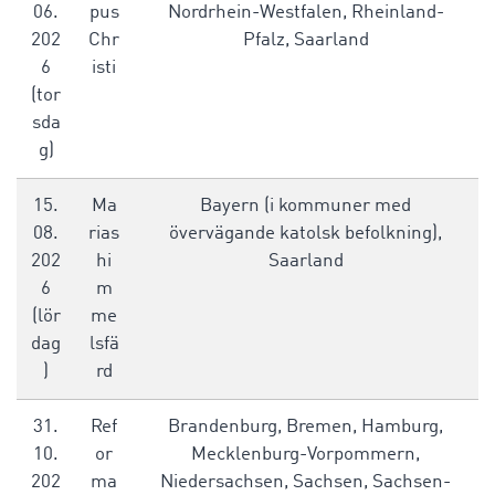
06.
pus
Nordrhein-Westfalen, Rheinland-
202
Chr
Pfalz, Saarland
6
isti
(tor
sda
g)
15.
Ma
Bayern (i kommuner med
08.
rias
övervägande katolsk befolkning),
202
hi
Saarland
6
m
(lör
me
dag
lsfä
)
rd
31.
Ref
Brandenburg, Bremen, Hamburg,
10.
or
Mecklenburg-Vorpommern,
202
ma
Niedersachsen, Sachsen, Sachsen-