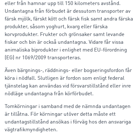
eller från hamnar upp till 150 kilometers avstånd.
Undantagna från förbudet är dessutom transporter av
färsk mjölk, färskt kött och färsk fisk samt andra färska
produkter, såsom yoghurt, kvarg eller färska
korvprodukter. Frukter och grönsaker samt levande
fiskar och bin är också undantagna. Vidare får vissa
animaliska biprodukter i enlighet med EU-förordning
(EG) nr 1069/2009 transporteras.
Även
bärgnings-, räddnings- eller bogseringsfordon
får
köra i nödfall. Slutligen är fordon som enligt federal
tjänstelag kan användas vid försvarstillstånd eller inre
nödläge undantagna från körförbudet.
Tomkörningar i samband med de nämnda undantagen
är tillåtna. För körningar utöver detta måste ett
undantagstillstånd ansökas i förväg hos den ansvariga
vägtrafikmyndigheten.