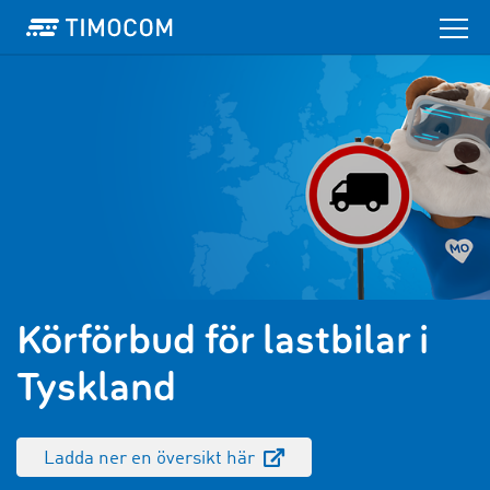
Körförbud för lastbilar i
Tyskland
Ladda ner en översikt här